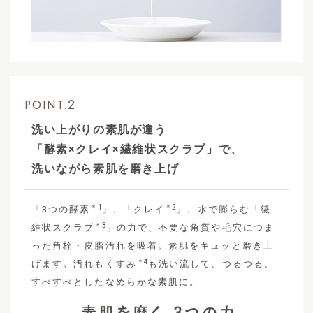
2
POINT.
洗い上がりの素肌が違う
「酵素×クレイ×繊維状スクラブ」で、
洗いながら素肌を磨き上げ
＊1
＊2
「3つの酵素
」、「クレイ
」、水で膨らむ「繊
＊3
維状スクラブ
」の力で、不要な角質や毛穴につま
った角栓・皮脂汚れを吸着。素肌をキュッと磨き上
＊4
げます。汚れもくすみ
も洗い流して、つるつる、
すべすべとしたなめらかな素肌に。