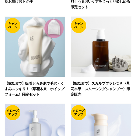
期お届けおトク便」
料！うるおいケアをじっくり楽しめる
限定セット
キャン
キャン
ペーン
ペーン
【8/31まで】吸着とろみ泡で毛穴・く
【8/31まで】スカルプブラシつき〈草
すみスッキリ！〈草花木果 ホイップ
花木果 スムージングシャンプー〉限
フォーム〉限定セット
定販売
クローズ
クローズ
アップ
アップ