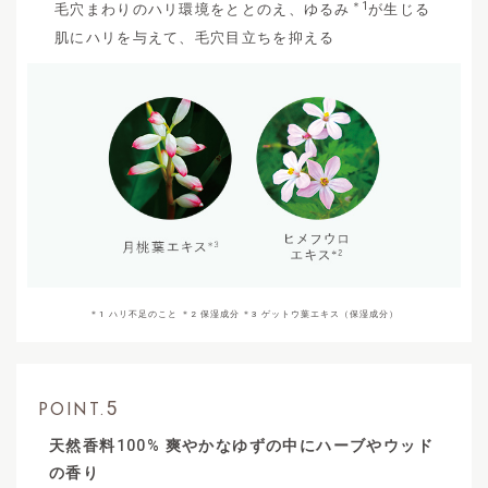
＊1
毛穴まわりのハリ環境をととのえ、ゆるみ
が生じる
肌にハリを与えて、毛穴目立ちを抑える
＊1 ハリ不足のこと ＊2 保湿成分 ＊3 ゲットウ葉エキス（保湿成分）
5
POINT.
天然香料
100%
爽やかなゆずの中にハーブやウッド
の香り