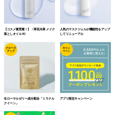
【コスメ賞受賞！】〈草花木果 メイク
人気のマスクジェルが機能性をアップ
落としオイル N〉
してリニューアル
クローズ
キャン
アップ
ペーン
生ローヤルゼリー成分配合「ミラクル
アプリ限定キャンペーン
クイーン」