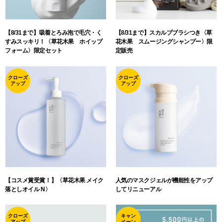
【8/31まで】吸着とろみ泡で毛穴・く
【8/31まで】スカルプブラシつき〈草
すみスッキリ！〈草花木果 ホイップ
花木果 スムージングシャンプー〉限
フォーム〉限定セット
定販売
クローズ
クローズ
アップ
アップ
【コスメ賞受賞！】〈草花木果 メイク
人気のマスクジェルが機能性をアップ
落としオイル N〉
してリニューアル
クローズ
キャン
アップ
ペーン