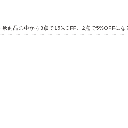
対象商品の中から3点で15%OFF、
2点で5%OFFにな
どりまとめ割キャンペーン」を期間限定で開催いた
み合わせは自由！
お好きな商品を選んでお求めくださ
〈 注意事項｜必ずお読みください 〉