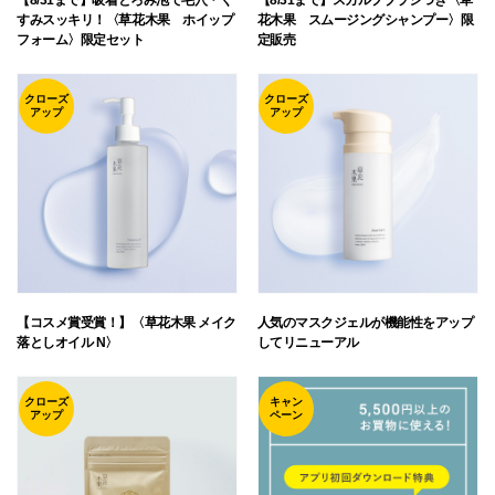
すみスッキリ！〈草花木果 ホイップ
花木果 スムージングシャンプー〉限
フォーム〉限定セット
定販売
クローズ
クローズ
アップ
アップ
【コスメ賞受賞！】〈草花木果 メイク
人気のマスクジェルが機能性をアップ
落としオイル N〉
してリニューアル
クローズ
キャン
アップ
ペーン