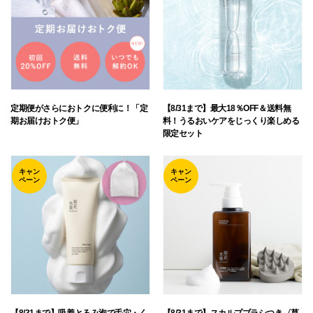
定期便がさらにおトクに便利に！「定
【8/31まで】最大18％OFF＆送料無
期お届けおトク便」
料！うるおいケアをじっくり楽しめる
限定セット
キャン
キャン
ペーン
ペーン
【8/31まで】吸着とろみ泡で毛穴・く
【8/31まで】スカルプブラシつき〈草