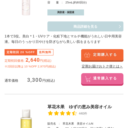
容 量 : 25mL(約80回分)
美容液・保湿液
商品詳細を見る
1本で3役。美白
＊1
・UVケア・化粧下地とマルチ機能がうれしい日中用美容
液。毎日のうっかり日やけを防ぎながら美しい肌をまもります
定期初回
20
%OFF
送料無料
定期購入する
2,640
定期初回価格:
円(税込)
定期お届けおトク便とは＞
※2回目以降は
10
%OFF 2,970円(税込)
3,300
通常購入する
通常価格
円(税込)
草花木果 ゆずの恵み美容オイル
440件
販売名 : 草花木果 美容オイルN