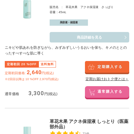
販売名 : 草花木果 アクネ保湿液 さっぱり
容量：45mL
美容液・保湿液
商品詳細を見る
ニキビや肌あれを防ぎながら、みずみずしいうるおいを保ち、キメのととの
ったすべすべな肌に導く
定期初回
20
%OFF
送料無料
定期購入する
2,640
定期初回価格:
円(税込)
定期お届けおトク便とは＞
※2回目以降は
10
%OFF 2,970円(税込)
3,300
通常購入する
通常価格
円(税込)
草花木果 アクネ保湿液 しっとり（医薬
部外品）
71件