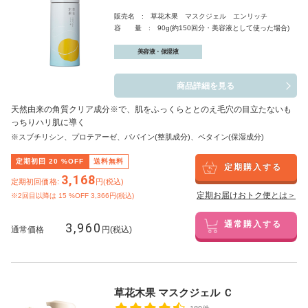
販売名 : 草花木果 マスクジェル エンリッチ
容 量 : 90g(約150回分・美容液として使った場合)
美容液・保湿液
商品詳細を見る
天然由来の角質クリア成分※で、肌をふっくらととのえ毛穴の目立たないも
っちりハリ肌に導く
※スブチリシン、プロテアーゼ、パパイン(整肌成分)、ベタイン(保湿成分)
定期初回
20
%OFF
送料無料
定期購入する
3,168
定期初回価格:
円(税込)
定期お届けおトク便とは＞
※2回目以降は
15
%OFF 3,366円(税込)
3,960
通常購入する
通常価格
円(税込)
草花木果 マスクジェル Ｃ