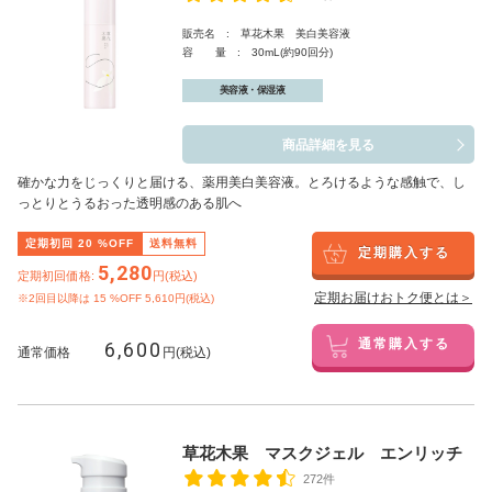
販売名 : 草花木果 美白美容液
容 量 : 30mL(約90回分)
美容液・保湿液
商品詳細を見る
確かな力をじっくりと届ける、薬用美白美容液。とろけるような感触で、し
っとりとうるおった透明感のある肌へ
定期初回
20
%OFF
送料無料
定期購入する
5,280
定期初回価格:
円(税込)
定期お届けおトク便とは＞
※2回目以降は
15
%OFF 5,610円(税込)
6,600
通常購入する
通常価格
円(税込)
草花木果 マスクジェル エンリッチ
272件