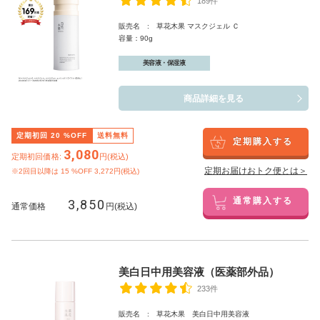
189件
販売名 : 草花木果 マスクジェル Ｃ
容量：90g
美容液・保湿液
商品詳細を見る
定期初回
20
%OFF
送料無料
定期購入する
3,080
定期初回価格:
円(税込)
定期お届けおトク便とは＞
※2回目以降は
15
%OFF 3,272円(税込)
3,850
通常購入する
通常価格
円(税込)
美白日中用美容液（医薬部外品）
233件
販売名 : 草花木果 美白日中用美容液