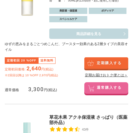
容 量 : 50mL(約120回分・顔に使用した場合)
美容液・保湿液
ボディケア
スペシャルケア
商品詳細を見る
ゆずの恵みをまるごとつめこんだ、ブースター効果のある2層タイプの美容オ
イル
定期初回
20
%OFF
送料無料
定期購入する
2,640
定期初回価格:
円(税込)
定期お届けおトク便とは＞
※2回目以降は
10
%OFF 2,970円(税込)
3,300
通常購入する
通常価格
円(税込)
草花木果 アクネ保湿液 さっぱり（医薬
部外品）
43件