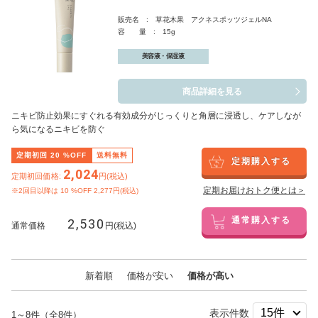
販売名 : 草花木果 アクネスポッツジェルNA
容 量 : 15g
美容液・保湿液
商品詳細を見る
ニキビ防止効果にすぐれる有効成分がじっくりと角層に浸透し、ケアしなが
ら気になるニキビを防ぐ
定期初回
20
%OFF
送料無料
定期購入する
2,024
定期初回価格:
円(税込)
定期お届けおトク便とは＞
※2回目以降は
10
%OFF 2,277円(税込)
2,530
通常購入する
通常価格
円(税込)
新着順
価格が安い
価格が高い
表示件数
1～8件（全8件）