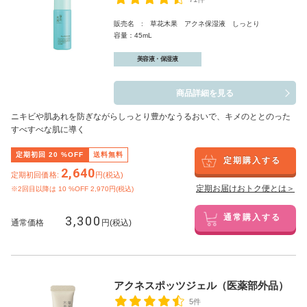
販売名 : 草花木果 アクネ保湿液 しっとり
容量：45mL
美容液・保湿液
商品詳細を見る
ニキビや肌あれを防ぎながらしっとり豊かなうるおいで、キメのととのった
すべすべな肌に導く
定期初回
20
%OFF
送料無料
定期購入する
2,640
定期初回価格:
円(税込)
定期お届けおトク便とは＞
※2回目以降は
10
%OFF 2,970円(税込)
3,300
通常購入する
通常価格
円(税込)
アクネスポッツジェル（医薬部外品）
5件