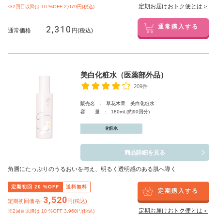
定期お届けおトク便とは＞
※2回目以降は
10
%OFF 2,079円(税込)
2,310
通常購入する
通常価格
円(税込)
美白化粧水（医薬部外品）
209件
販売名 : 草花木果 美白化粧水
容 量 : 180mL(約90回分)
化粧水
商品詳細を見る
角層にたっぷりのうるおいを与え、明るく透明感のある肌へ導く
定期初回
20
%OFF
送料無料
定期購入する
3,520
定期初回価格:
円(税込)
定期お届けおトク便とは＞
※2回目以降は
10
%OFF 3,960円(税込)