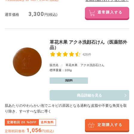
3,300
通常購入する
通常価格
円(税込)
草花木果 アクネ洗顔石けん（医薬部外
品）
426件
販売名 : 草花木果 アクネ洗顔石けん
標準重量：100g
洗顔料
商品詳細を見る
肌あたりのやわらかい泡でニキビの原因となる過剰な皮脂や不要な角質を取
り除き、すべすべな肌に導く
定期初回
20
%OFF
送料無料
定期購入する
1,056
定期初回価格:
円(税込)