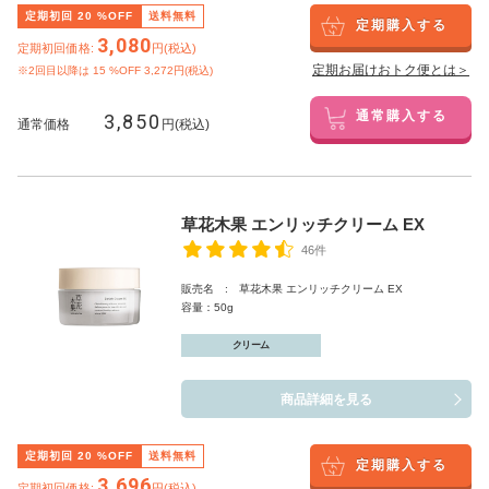
定期初回
20
%OFF
送料無料
定期購入する
3,080
定期初回価格:
円(税込)
定期お届けおトク便とは＞
※2回目以降は
15
%OFF 3,272円(税込)
3,850
通常購入する
通常価格
円(税込)
草花木果 エンリッチクリーム EX
46件
販売名 : 草花木果 エンリッチクリーム EX
容量：50g
クリーム
商品詳細を見る
定期初回
20
%OFF
送料無料
定期購入する
3,696
定期初回価格:
円(税込)