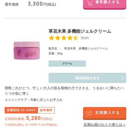
3,300
通常購入する
通常価格
円(税込)
草花木果 多機能ジェルクリーム
559件
販売名 : 草花木果 多機能ジェルクリーム
容量：90g
クリーム
商品詳細を見る
朝晩これひとつ。忙しい大人の肌を植物の力でささえ、うるおいに満ちたハ
リつや肌に導く
エイジングケア：年齢に応じたお手入れ
定期初回
20
%OFF
送料無料
定期購入する
5,280
定期初回価格:
円(税込)
定期お届けおトク便とは＞
※2回目以降は
15
%OFF 5,610円(税込)