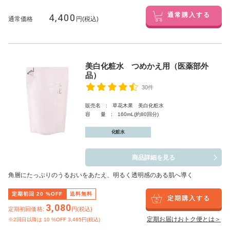
4,400
通常購入する
通常価格
円(税込)
美白化粧水 つめかえ用（医薬部外
品）
30件
販売名 : 草花木果 美白化粧水
容 量 : 160mL(約80回分)
化粧水
商品詳細を見る
角層にたっぷりのうるおいをあたえ、明るく透明感のある肌へ導く
定期初回
20
%OFF
送料無料
定期購入する
3,080
定期初回価格:
円(税込)
定期お届けおトク便とは＞
※2回目以降は
10
%OFF 3,465円(税込)