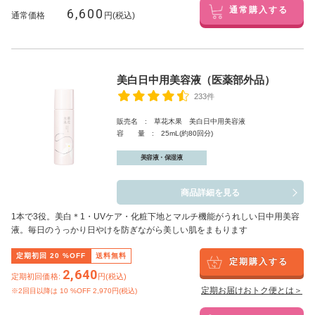
6,600
通常購入する
通常価格
円(税込)
美白日中用美容液（医薬部外品）
233件
販売名 : 草花木果 美白日中用美容液
容 量 : 25mL(約80回分)
美容液・保湿液
商品詳細を見る
1本で3役。美白
＊1
・UVケア・化粧下地とマルチ機能がうれしい日中用美容
液。毎日のうっかり日やけを防ぎながら美しい肌をまもります
定期初回
20
%OFF
送料無料
定期購入する
2,640
定期初回価格:
円(税込)
定期お届けおトク便とは＞
※2回目以降は
10
%OFF 2,970円(税込)