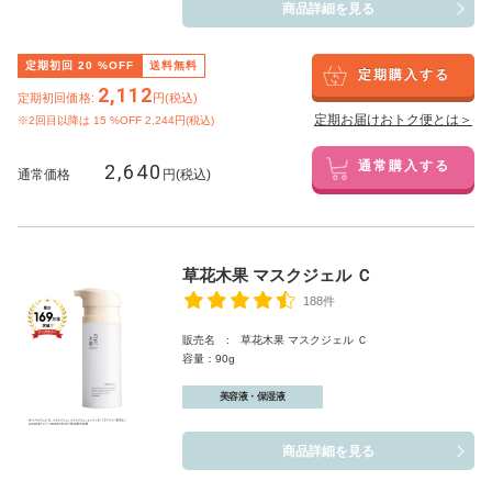
商品詳細を見る
定期初回
20
%OFF
送料無料
定期購入する
2,112
定期初回価格:
円(税込)
定期お届けおトク便とは＞
※2回目以降は
15
%OFF 2,244円(税込)
2,640
通常購入する
通常価格
円(税込)
草花木果 マスクジェル Ｃ
188件
販売名 : 草花木果 マスクジェル Ｃ
容量：90g
美容液・保湿液
商品詳細を見る