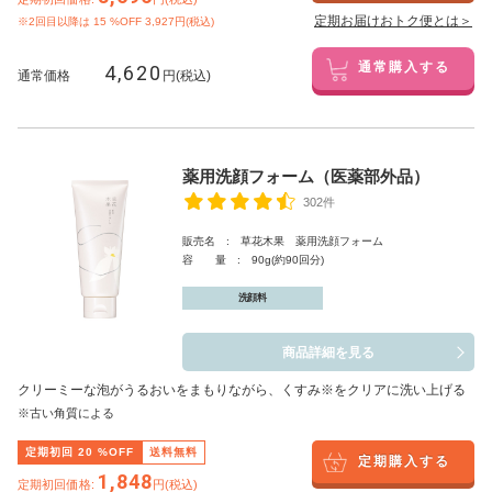
定期お届けおトク便とは＞
※2回目以降は
15
%OFF 3,927円(税込)
4,620
通常購入する
通常価格
円(税込)
薬用洗顔フォーム（医薬部外品）
302件
販売名 : 草花木果 薬用洗顔フォーム
容 量 : 90g(約90回分)
洗顔料
商品詳細を見る
クリーミーな泡がうるおいをまもりながら、くすみ※をクリアに洗い上げる
※古い角質による
定期初回
20
%OFF
送料無料
定期購入する
1,848
定期初回価格:
円(税込)