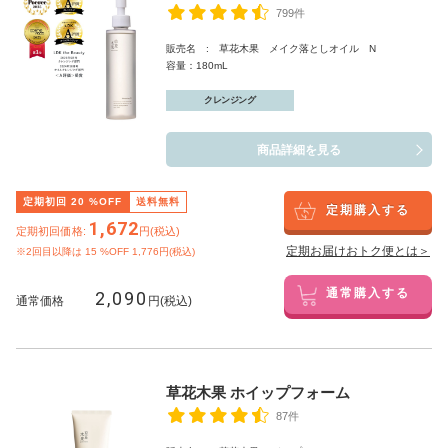
799件
販売名 : 草花木果 メイク落としオイル N
容量：180mL
クレンジング
商品詳細を見る
定期初回
20
%OFF
送料無料
定期購入する
1,672
定期初回価格:
円(税込)
定期お届けおトク便とは＞
※2回目以降は
15
%OFF 1,776円(税込)
2,090
通常購入する
通常価格
円(税込)
草花木果 ホイップフォーム
87件