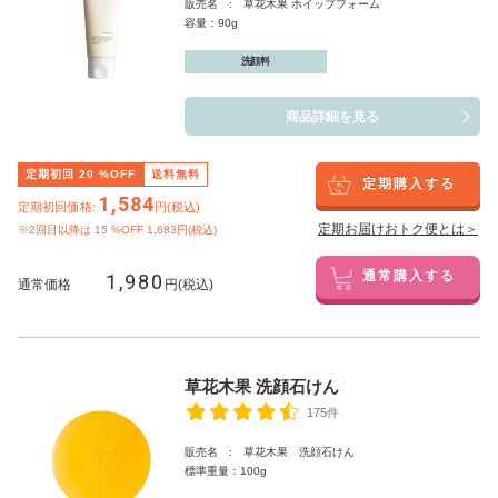
販売名 : 草花木果 ホイップフォーム
容量：90g
洗顔料
商品詳細を見る
定期初回
20
%OFF
送料無料
定期購入する
1,584
定期初回価格:
円(税込)
定期お届けおトク便とは＞
※2回目以降は
15
%OFF 1,683円(税込)
1,980
通常購入する
通常価格
円(税込)
草花木果 洗顔石けん
175件
販売名 : 草花木果 洗顔石けん
標準重量：100g