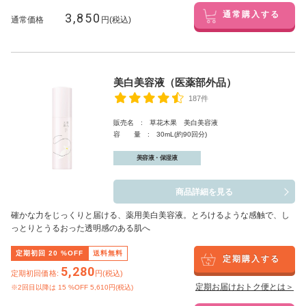
3,850
通常購入する
通常価格
円(税込)
美白美容液（医薬部外品）
187件
販売名 : 草花木果 美白美容液
容 量 : 30mL(約90回分)
美容液・保湿液
商品詳細を見る
確かな力をじっくりと届ける、薬用美白美容液。とろけるような感触で、し
っとりとうるおった透明感のある肌へ
定期初回
20
%OFF
送料無料
定期購入する
5,280
定期初回価格:
円(税込)
定期お届けおトク便とは＞
※2回目以降は
15
%OFF 5,610円(税込)