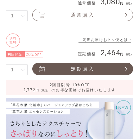
3,080
通常価格
（税込）
通常購入
送料
定期お届けおトク便とは 〉
無料
2,464
定期価格
20%
初回限定
OFF
（税込）
定期購入
2回目以降 10%OFF
2,772
のお得な価格でお届けいたします
円
（税込）