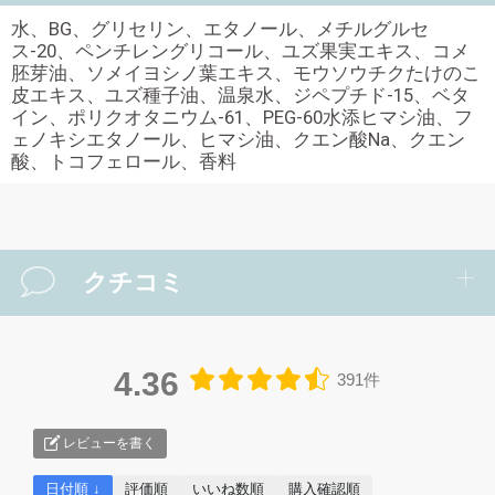
水、BG、グリセリン、エタノール、メチルグルセ
ス-20、ペンチレングリコール、ユズ果実エキス、コメ
胚芽油、ソメイヨシノ葉エキス、モウソウチクたけのこ
皮エキス、ユズ種子油、温泉水、ジペプチド-15、ベタ
イン、ポリクオタニウム-61、PEG-60水添ヒマシ油、フ
ェノキシエタノール、ヒマシ油、クエン酸Na、クエン
酸、トコフェロール、香料
クチコミ
4.36
391件
レビューを書く
日付順 ↓
評価順
いいね数順
購入確認順