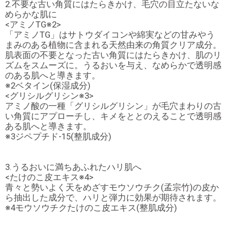
2.不要な古い角質にはたらきかけ、毛穴の目立たないな
めらかな肌に
<アミノTG※2>
「アミノTG」はサトウダイコンや綿実などの甘みやう
まみのある植物に含まれる天然由来の角質クリア成分。
肌表面の不要となった古い角質にはたらきかけ、肌のリ
ズムをスムーズに。うるおいを与え、なめらかで透明感
のある肌へと導きます。
※2ベタイン(保湿成分)
<グリシルグリシン※3>
アミノ酸の一種「グリシルグリシン」が毛穴まわりの古
い角質にアプローチし、キメをととのえることで透明感
ある肌へと導きます。
※3ジペプチド-15(整肌成分)
3.うるおいに満ちあふれたハリ肌へ
<たけのこ皮エキス※4>
青々と勢いよく天をめざすモウソウチク(孟宗竹)の皮か
ら抽出した成分で、ハリと弾力に効果が期待されます。
※4モウソウチクたけのこ皮エキス(整肌成分)