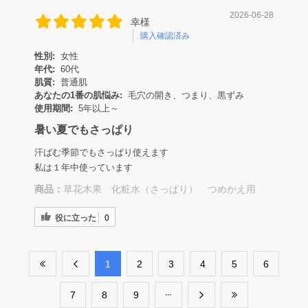
2026-06-28
幸様
購入確認済み
性別:
女性
年代:
60代
肌質:
普通肌
あなたの1番の肌悩み:
毛穴の開き、つまり、黒ずみ
使用期間:
5年以上～
暑い夏でもさっぱり
汗ばむ季節でもさっぱり使えます
私は１年中使っています
商品：
草花木果 化粧水（さっぱり） つめかえ用
役に立った
0
​1
​2
​3
​4
​5
​6
​7
​8
​9