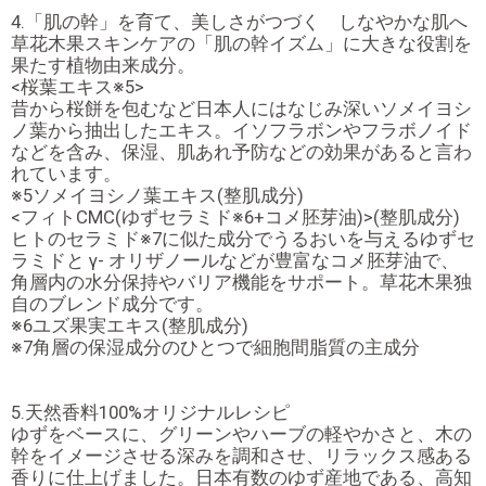
4.「肌の幹」を育て、美しさがつづく しなやかな肌へ
草花木果スキンケアの「肌の幹イズム」に大きな役割を
果たす植物由来成分。
<桜葉エキス※5>
昔から桜餅を包むなど日本人にはなじみ深いソメイヨシ
ノ葉から抽出したエキス。イソフラボンやフラボノイド
などを含み、保湿、肌あれ予防などの効果があると言わ
れています。
※5ソメイヨシノ葉エキス(整肌成分)
<フィトCMC(ゆずセラミド※6+コメ胚芽油)>(整肌成分)
ヒトのセラミド※7に似た成分でうるおいを与えるゆずセ
ラミドと γ- オリザノールなどが豊富なコメ胚芽油で、
角層内の水分保持やバリア機能をサポート。草花木果独
自のブレンド成分です。
※6ユズ果実エキス(整肌成分)
※7角層の保湿成分のひとつで細胞間脂質の主成分
5.天然香料100%オリジナルレシピ
ゆずをベースに、グリーンやハーブの軽やかさと、木の
幹をイメージさせる深みを調和させ、リラックス感ある
香りに仕上げました。日本有数のゆず産地である、高知