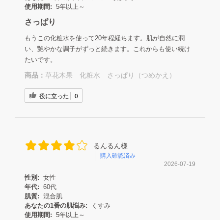
使用期間:
5年以上～
さっぱり
もうこの化粧水を使って20年程経ちます。肌が自然に潤
い、艷やかな調子がずっと続きます。これからも使い続け
たいです。
商品：
草花木果 化粧水 さっぱり（つめかえ）
役に立った
0
るんるん様
購入確認済み
2026-07-19
性別:
女性
年代:
60代
肌質:
混合肌
あなたの1番の肌悩み:
くすみ
使用期間:
5年以上～