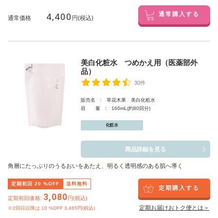
4,400
通常購入する
通常価格
円(税込)
美白化粧水 つめかえ用（医薬部外
品）
30件
販売名 : 草花木果 美白化粧水
容 量 : 160mL(約80回分)
化粧水
商品詳細を見る
角層にたっぷりのうるおいをあたえ、明るく透明感のある肌へ導く
定期初回
20
%OFF
送料無料
定期購入する
3,080
定期初回価格:
円(税込)
定期お届けおトク便とは＞
※2回目以降は
10
%OFF 3,465円(税込)