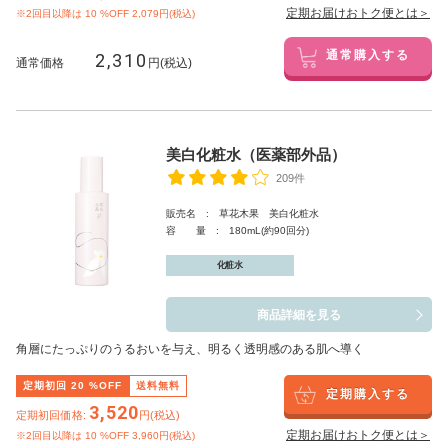
定期お届けおトク便とは＞
※2回目以降は
10
%OFF 2,079円(税込)
2,310
通常購入する
通常価格
円(税込)
美白化粧水（医薬部外品）
209件
販売名 : 草花木果 美白化粧水
容 量 : 180mL(約90回分)
化粧水
商品詳細を見る
角層にたっぷりのうるおいを与え、明るく透明感のある肌へ導く
定期初回
20
%OFF
送料無料
定期購入する
3,520
定期初回価格:
円(税込)
定期お届けおトク便とは＞
※2回目以降は
10
%OFF 3,960円(税込)