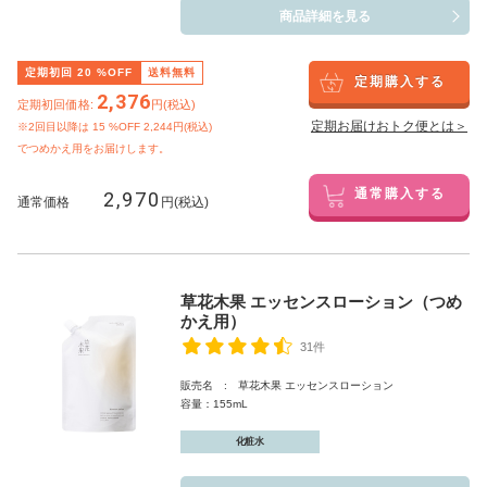
商品詳細を見る
定期初回
20
%OFF
送料無料
定期購入する
2,376
定期初回価格:
円(税込)
定期お届けおトク便とは＞
※2回目以降は
15
%OFF 2,244円(税込)
でつめかえ用をお届けします。
2,970
通常購入する
通常価格
円(税込)
草花木果 エッセンスローション（つめ
かえ用）
31件
販売名 : 草花木果 エッセンスローション
容量：155mL
化粧水