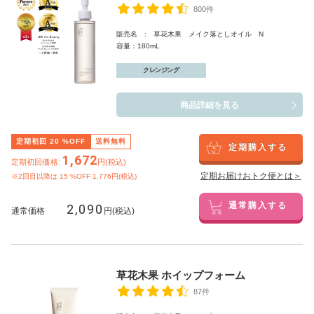
800件
販売名 : 草花木果 メイク落としオイル N
容量：180mL
クレンジング
商品詳細を見る
定期初回
20
%OFF
送料無料
定期購入する
1,672
定期初回価格:
円(税込)
定期お届けおトク便とは＞
※2回目以降は
15
%OFF 1,776円(税込)
2,090
通常購入する
通常価格
円(税込)
草花木果 ホイップフォーム
87件