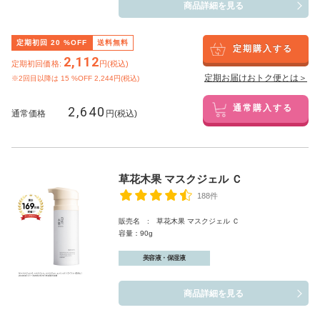
商品詳細を見る
定期初回
20
%OFF
送料無料
定期購入する
2,112
定期初回価格:
円(税込)
定期お届けおトク便とは＞
※2回目以降は
15
%OFF 2,244円(税込)
2,640
通常購入する
通常価格
円(税込)
草花木果 マスクジェル Ｃ
188件
販売名 : 草花木果 マスクジェル Ｃ
容量：90g
美容液・保湿液
商品詳細を見る