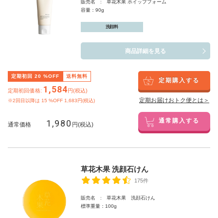
販売名 : 草花木果 ホイップフォーム
容量：90g
洗顔料
商品詳細を見る
定期初回
20
%OFF
送料無料
定期購入する
1,584
定期初回価格:
円(税込)
定期お届けおトク便とは＞
※2回目以降は
15
%OFF 1,683円(税込)
1,980
通常購入する
通常価格
円(税込)
草花木果 洗顔石けん
175件
販売名 : 草花木果 洗顔石けん
標準重量：100g