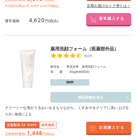
定期お届けおトク便とは＞
※2回目以降は
15
%OFF 3,927円(税込)
4,620
通常購入する
通常価格
円(税込)
薬用洗顔フォーム（医薬部外品）
302件
販売名 : 草花木果 薬用洗顔フォーム
容 量 : 90g(約90回分)
洗顔料
商品詳細を見る
クリーミーな泡がうるおいをまもりながら、くすみ※をクリアに洗い上げる
※古い角質による
定期初回
20
%OFF
送料無料
定期購入する
1,848
定期初回価格:
円(税込)