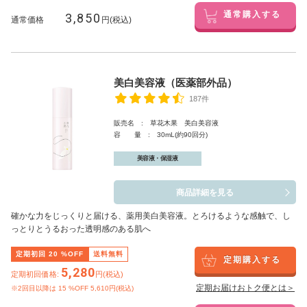
3,850
通常購入する
通常価格
円(税込)
美白美容液（医薬部外品）
187件
販売名 : 草花木果 美白美容液
容 量 : 30mL(約90回分)
美容液・保湿液
商品詳細を見る
確かな力をじっくりと届ける、薬用美白美容液。とろけるような感触で、し
っとりとうるおった透明感のある肌へ
定期初回
20
%OFF
送料無料
定期購入する
5,280
定期初回価格:
円(税込)
定期お届けおトク便とは＞
※2回目以降は
15
%OFF 5,610円(税込)