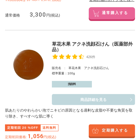
3,300
通常購入する
通常価格
円(税込)
草花木果 アクネ洗顔石けん（医薬部外
品）
426件
販売名 : 草花木果 アクネ洗顔石けん
標準重量：100g
洗顔料
商品詳細を見る
肌あたりのやわらかい泡でニキビの原因となる過剰な皮脂や不要な角質を取
り除き、すべすべな肌に導く
定期初回
20
%OFF
送料無料
定期購入する
1,056
定期初回価格:
円(税込)