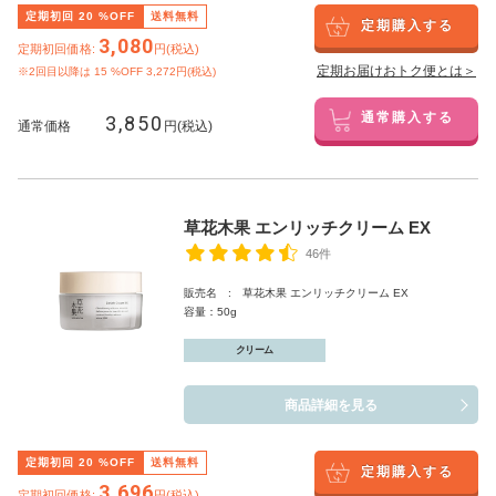
定期初回
20
%OFF
送料無料
定期購入する
3,080
定期初回価格:
円(税込)
定期お届けおトク便とは＞
※2回目以降は
15
%OFF 3,272円(税込)
3,850
通常購入する
通常価格
円(税込)
草花木果 エンリッチクリーム EX
46件
販売名 : 草花木果 エンリッチクリーム EX
容量：50g
クリーム
商品詳細を見る
定期初回
20
%OFF
送料無料
定期購入する
3,696
定期初回価格:
円(税込)