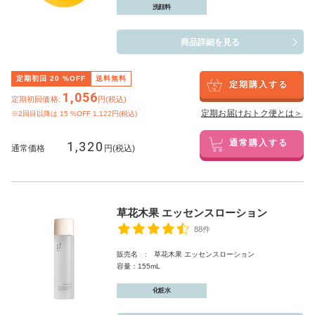
洗顔料
商品詳細を見る
定期初回
20
%OFF
送料無料
定期購入する
1,056
定期初回価格:
円(税込)
定期お届けおトク便とは＞
※2回目以降は
15
%OFF 1,122円(税込)
1,320
通常購入する
通常価格
円(税込)
草花木果 エッセンスローション
88件
販売名 : 草花木果 エッセンスローション
容量：155mL
化粧水