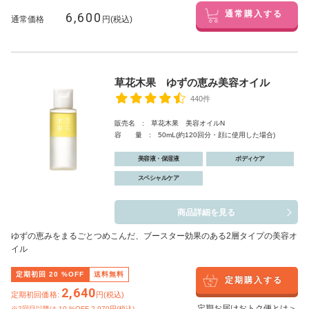
6,600
通常購入する
通常価格
円(税込)
草花木果 ゆずの恵み美容オイル
440件
販売名 : 草花木果 美容オイルN
容 量 : 50mL(約120回分・顔に使用した場合)
美容液・保湿液
ボディケア
スペシャルケア
商品詳細を見る
ゆずの恵みをまるごとつめこんだ、ブースター効果のある2層タイプの美容オ
イル
定期初回
20
%OFF
送料無料
定期購入する
2,640
定期初回価格:
円(税込)
定期お届けおトク便とは＞
※2回目以降は
10
%OFF 2,970円(税込)