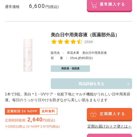
6,600
通常購入する
通常価格
円(税込)
美白日中用美容液（医薬部外品）
233件
販売名 : 草花木果 美白日中用美容液
容 量 : 25mL(約80回分)
美容液・保湿液
商品詳細を見る
1本で3役。美白
＊1
・UVケア・化粧下地とマルチ機能がうれしい日中用美容
液。毎日のうっかり日やけを防ぎながら美しい肌をまもります
定期初回
20
%OFF
送料無料
定期購入する
2,640
定期初回価格:
円(税込)
定期お届けおトク便とは＞
※2回目以降は
10
%OFF 2,970円(税込)