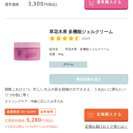
3,300
通常購入する
通常価格
円(税込)
草花木果 多機能ジェルクリーム
559件
販売名 : 草花木果 多機能ジェルクリーム
容量：90g
クリーム
商品詳細を見る
朝晩これひとつ。忙しい大人の肌を植物の力でささえ、うるおいに満ちたハ
リつや肌に導く
エイジングケア：年齢に応じたお手入れ
定期初回
20
%OFF
送料無料
定期購入する
5,280
定期初回価格:
円(税込)
定期お届けおトク便とは＞
※2回目以降は
15
%OFF 5,610円(税込)