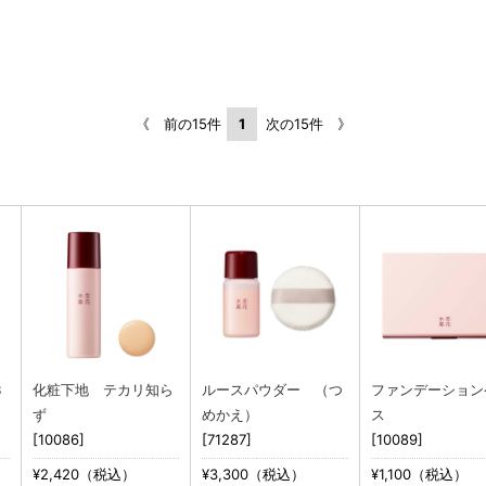
《 前の15件
1
次の15件 》
Ｂ
化粧下地 テカリ知ら
ルースパウダー （つ
ファンデーション
ず
めかえ）
ス
[10086]
[71287]
[10089]
¥2,420（税込）
¥3,300（税込）
¥1,100（税込）