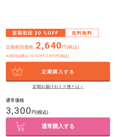
定期初回
20
%OFF
送料無料
2,640
定期初回価格:
円(税込)
※2回目以降は
10
%OFF 2,970円(税込)
定期購入する
定期お届けおトク便とは＞
通常価格
3,300
円(税込)
通常購入する