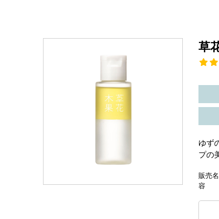
草
ゆず
プの
販売名
容 量