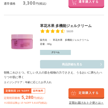
3,300
通常購入する
通常価格
円(税込)
草花木果 多機能ジェルクリーム
560件
販売名 : 草花木果 多機能ジェルクリーム
容量：90g
クリーム
商品詳細を見る
朝晩これひとつ。忙しい大人の肌を植物の力でささえ、うるおいに満ちたハ
リつや肌に導く
エイジングケア：年齢に応じたお手入れ
定期初回
20
%OFF
送料無料
定期購入する
5,280
定期初回価格:
円(税込)
定期お届けおトク便とは＞
※2回目以降は
15
%OFF 5,610円(税込)