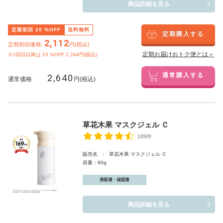
商品詳細を見る
定期初回
20
%OFF
送料無料
定期購入する
2,112
定期初回価格:
円(税込)
定期お届けおトク便とは＞
※2回目以降は
15
%OFF 2,244円(税込)
2,640
通常購入する
通常価格
円(税込)
草花木果 マスクジェル Ｃ
189件
販売名 : 草花木果 マスクジェル Ｃ
容量：90g
美容液・保湿液
商品詳細を見る