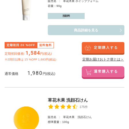
販売名 : 草花木果 ホイップフォーム
容量：90g
洗顔料
商品詳細を見る
定期初回
20
%OFF
送料無料
定期購入する
1,584
定期初回価格:
円(税込)
定期お届けおトク便とは＞
※2回目以降は
15
%OFF 1,683円(税込)
1,980
通常購入する
通常価格
円(税込)
草花木果 洗顔石けん
175件
販売名 : 草花木果 洗顔石けん
標準重量：100g