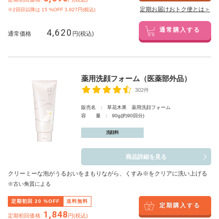
定期お届けおトク便とは＞
※2回目以降は
15
%OFF 3,927円(税込)
4,620
通常購入する
通常価格
円(税込)
薬用洗顔フォーム（医薬部外品）
302件
販売名 : 草花木果 薬用洗顔フォーム
容 量 : 90g(約90回分)
洗顔料
商品詳細を見る
クリーミーな泡がうるおいをまもりながら、くすみ※をクリアに洗い上げる
※古い角質による
定期初回
20
%OFF
送料無料
定期購入する
1,848
定期初回価格:
円(税込)