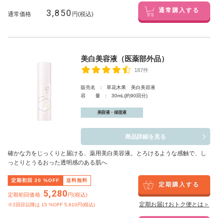
3,850
通常購入する
通常価格
円(税込)
美白美容液（医薬部外品）
187件
販売名 : 草花木果 美白美容液
容 量 : 30mL(約90回分)
美容液・保湿液
商品詳細を見る
確かな力をじっくりと届ける、薬用美白美容液。とろけるような感触で、し
っとりとうるおった透明感のある肌へ
定期初回
20
%OFF
送料無料
定期購入する
5,280
定期初回価格:
円(税込)
定期お届けおトク便とは＞
※2回目以降は
15
%OFF 5,610円(税込)