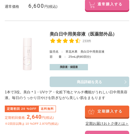
6,600
通常購入する
通常価格
円(税込)
美白日中用美容液（医薬部外品）
233件
販売名 : 草花木果 美白日中用美容液
容 量 : 25mL(約80回分)
美容液・保湿液
商品詳細を見る
1本で3役。美白
＊1
・UVケア・化粧下地とマルチ機能がうれしい日中用美容
液。毎日のうっかり日やけを防ぎながら美しい肌をまもります
定期初回
20
%OFF
送料無料
定期購入する
2,640
定期初回価格:
円(税込)
定期お届けおトク便とは＞
※2回目以降は
10
%OFF 2,970円(税込)