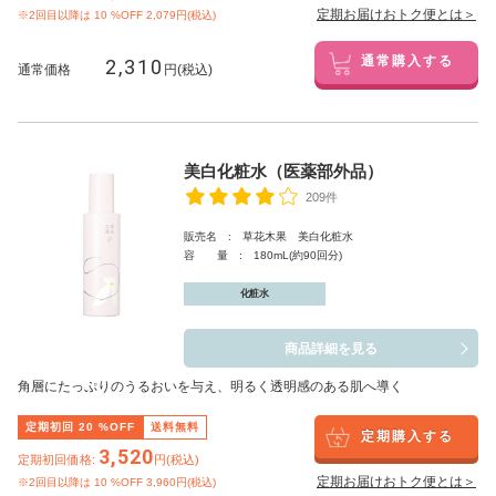
定期お届けおトク便とは＞
※2回目以降は
10
%OFF 2,079円(税込)
2,310
通常購入する
通常価格
円(税込)
美白化粧水（医薬部外品）
209件
販売名 : 草花木果 美白化粧水
容 量 : 180mL(約90回分)
化粧水
商品詳細を見る
角層にたっぷりのうるおいを与え、明るく透明感のある肌へ導く
定期初回
20
%OFF
送料無料
定期購入する
3,520
定期初回価格:
円(税込)
定期お届けおトク便とは＞
※2回目以降は
10
%OFF 3,960円(税込)