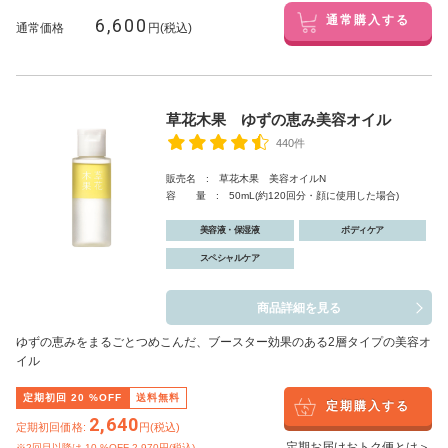
6,600
通常購入する
通常価格
円(税込)
草花木果 ゆずの恵み美容オイル
440件
販売名 : 草花木果 美容オイルN
容 量 : 50mL(約120回分・顔に使用した場合)
美容液・保湿液
ボディケア
スペシャルケア
商品詳細を見る
ゆずの恵みをまるごとつめこんだ、ブースター効果のある2層タイプの美容オ
イル
定期初回
20
%OFF
送料無料
定期購入する
2,640
定期初回価格:
円(税込)
定期お届けおトク便とは＞
※2回目以降は
10
%OFF 2,970円(税込)