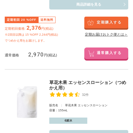
商品詳細を見る
定期初回
20
%OFF
送料無料
定期購入する
2,376
定期初回価格:
円(税込)
定期お届けおトク便とは＞
※2回目以降は
15
%OFF 2,244円(税込)
でつめかえ用をお届けします。
2,970
通常購入する
通常価格
円(税込)
草花木果 エッセンスローション（つめ
かえ用）
32件
販売名 : 草花木果 エッセンスローション
容量：155mL
化粧水