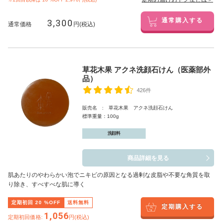
3,300
通常購入する
通常価格
円(税込)
草花木果 アクネ洗顔石けん（医薬部外
品）
426件
販売名 : 草花木果 アクネ洗顔石けん
標準重量：100g
洗顔料
商品詳細を見る
肌あたりのやわらかい泡でニキビの原因となる過剰な皮脂や不要な角質を取
り除き、すべすべな肌に導く
定期初回
20
%OFF
送料無料
定期購入する
1,056
定期初回価格:
円(税込)