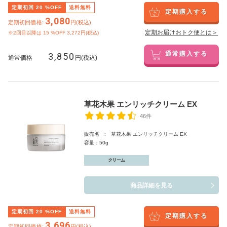
定期初回
20
%OFF
送料無料
定期購入する
3,080
定期初回価格:
円(税込)
定期お届けおトク便とは＞
※2回目以降は
15
%OFF 3,272円(税込)
3,850
通常購入する
通常価格
円(税込)
草花木果 エンリッチクリーム EX
46件
販売名 : 草花木果 エンリッチクリーム EX
容量：50g
クリーム
商品詳細を見る
定期初回
20
%OFF
送料無料
定期購入する
3,696
定期初回価格:
円(税込)