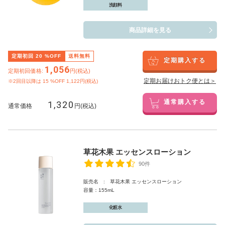
洗顔料
商品詳細を見る
定期初回
20
%OFF
送料無料
定期購入する
1,056
定期初回価格:
円(税込)
定期お届けおトク便とは＞
※2回目以降は
15
%OFF 1,122円(税込)
1,320
通常購入する
通常価格
円(税込)
草花木果 エッセンスローション
90件
販売名 : 草花木果 エッセンスローション
容量：155mL
化粧水