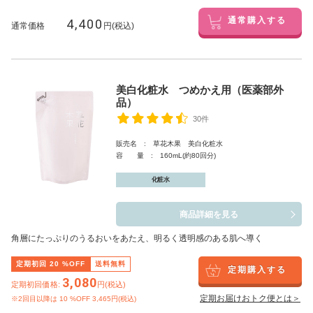
4,400
通常購入する
通常価格
円(税込)
美白化粧水 つめかえ用（医薬部外
品）
30件
販売名 : 草花木果 美白化粧水
容 量 : 160mL(約80回分)
化粧水
商品詳細を見る
角層にたっぷりのうるおいをあたえ、明るく透明感のある肌へ導く
定期初回
20
%OFF
送料無料
定期購入する
3,080
定期初回価格:
円(税込)
定期お届けおトク便とは＞
※2回目以降は
10
%OFF 3,465円(税込)