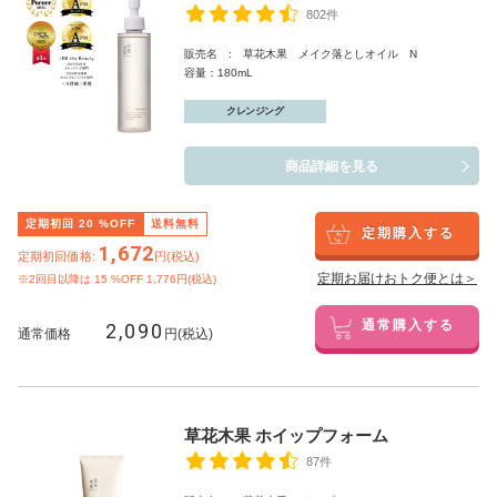
802件
販売名 : 草花木果 メイク落としオイル N
容量：180mL
クレンジング
商品詳細を見る
定期初回
20
%OFF
送料無料
定期購入する
1,672
定期初回価格:
円(税込)
定期お届けおトク便とは＞
※2回目以降は
15
%OFF 1,776円(税込)
2,090
通常購入する
通常価格
円(税込)
草花木果 ホイップフォーム
87件