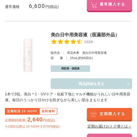
6,600
通常購入する
通常価格
円(税込)
美白日中用美容液（医薬部外品）
233件
販売名 : 草花木果 美白日中用美容液
容 量 : 25mL(約80回分)
美容液・保湿液
商品詳細を見る
1本で3役。美白
＊1
・UVケア・化粧下地とマルチ機能がうれしい日中用美容
液。毎日のうっかり日やけを防ぎながら美しい肌をまもります
定期初回
20
%OFF
送料無料
定期購入する
2,640
定期初回価格:
円(税込)
定期お届けおトク便とは＞
※2回目以降は
10
%OFF 2,970円(税込)