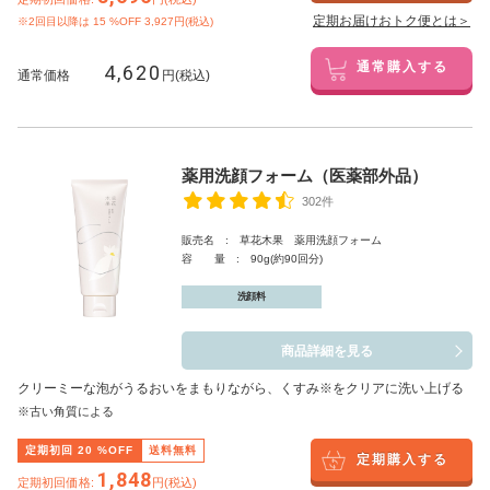
定期お届けおトク便とは＞
※2回目以降は
15
%OFF 3,927円(税込)
4,620
通常購入する
通常価格
円(税込)
薬用洗顔フォーム（医薬部外品）
302件
販売名 : 草花木果 薬用洗顔フォーム
容 量 : 90g(約90回分)
洗顔料
商品詳細を見る
クリーミーな泡がうるおいをまもりながら、くすみ※をクリアに洗い上げる
※古い角質による
定期初回
20
%OFF
送料無料
定期購入する
1,848
定期初回価格:
円(税込)