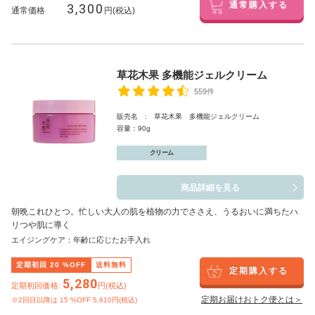
3,300
通常購入する
通常価格
円(税込)
草花木果 多機能ジェルクリーム
559件
販売名 : 草花木果 多機能ジェルクリーム
容量：90g
クリーム
商品詳細を見る
朝晩これひとつ。忙しい大人の肌を植物の力でささえ、うるおいに満ちたハ
リつや肌に導く
エイジングケア：年齢に応じたお手入れ
定期初回
20
%OFF
送料無料
定期購入する
5,280
定期初回価格:
円(税込)
定期お届けおトク便とは＞
※2回目以降は
15
%OFF 5,610円(税込)