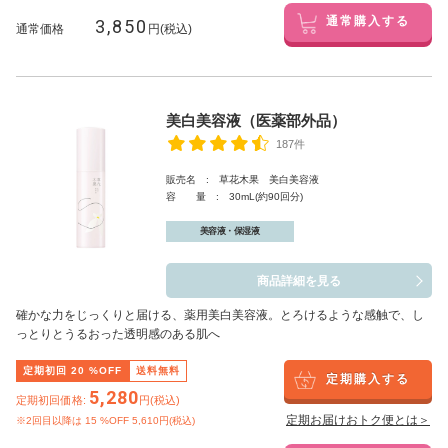
3,850
通常購入する
通常価格
円(税込)
美白美容液（医薬部外品）
187件
販売名 : 草花木果 美白美容液
容 量 : 30mL(約90回分)
美容液・保湿液
商品詳細を見る
確かな力をじっくりと届ける、薬用美白美容液。とろけるような感触で、し
っとりとうるおった透明感のある肌へ
定期初回
20
%OFF
送料無料
定期購入する
5,280
定期初回価格:
円(税込)
定期お届けおトク便とは＞
※2回目以降は
15
%OFF 5,610円(税込)