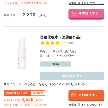
定期お届けおトク便とは＞
※2回目以降は
10
%OFF 2,079円(税込)
2,310
通常購入する
通常価格
円(税込)
美白化粧水（医薬部外品）
209件
販売名 : 草花木果 美白化粧水
容 量 : 180mL(約90回分)
化粧水
商品詳細を見る
角層にたっぷりのうるおいを与え、明るく透明感のある肌へ導く
定期初回
20
%OFF
送料無料
定期購入する
3,520
定期初回価格:
円(税込)
定期お届けおトク便とは＞
※2回目以降は
10
%OFF 3,960円(税込)