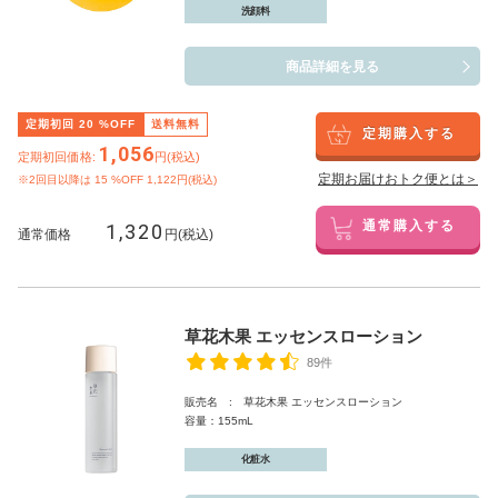
洗顔料
商品詳細を見る
定期初回
20
%OFF
送料無料
定期購入する
1,056
定期初回価格:
円(税込)
定期お届けおトク便とは＞
※2回目以降は
15
%OFF 1,122円(税込)
1,320
通常購入する
通常価格
円(税込)
草花木果 エッセンスローション
89件
販売名 : 草花木果 エッセンスローション
容量：155mL
化粧水