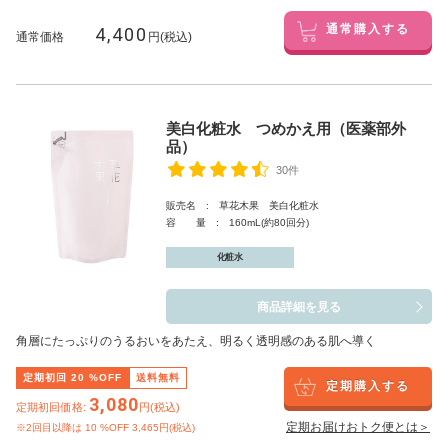
4,400
通常購入する
通常価格
円(税込)
美白化粧水 つめかえ用（医薬部外
品）
30件
販売名 : 草花木果 美白化粧水
容 量 : 160mL(約80回分)
化粧水
商品詳細を見る
角層にたっぷりのうるおいをあたえ、明るく透明感のある肌へ導く
定期初回
20
%OFF
送料無料
定期購入する
3,080
定期初回価格:
円(税込)
定期お届けおトク便とは＞
※2回目以降は
10
%OFF 3,465円(税込)