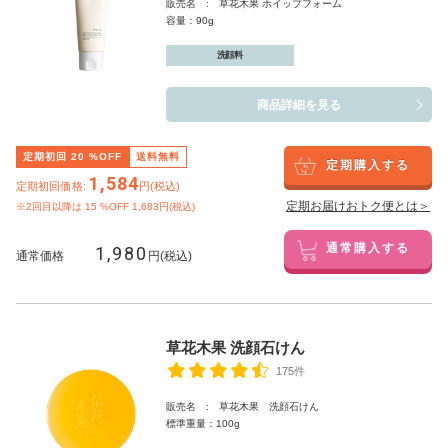
販売名 : 草花木果 ホイップフォーム
容量：90g
洗顔料
商品詳細を見る
定期初回
20
%OFF
送料無料
定期購入する
1,584
定期初回価格:
円(税込)
定期お届けおトク便とは＞
※2回目以降は
15
%OFF 1,683円(税込)
1,980
通常購入する
通常価格
円(税込)
草花木果 洗顔石けん
175件
販売名 : 草花木果 洗顔石けん
標準重量：100g