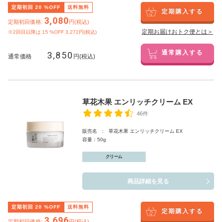
定期初回
20
%OFF
送料無料
定期購入する
3,080
定期初回価格:
円(税込)
定期お届けおトク便とは＞
※2回目以降は
15
%OFF 3,272円(税込)
3,850
通常購入する
通常価格
円(税込)
草花木果 エンリッチクリーム EX
46件
販売名 : 草花木果 エンリッチクリーム EX
容量：50g
クリーム
商品詳細を見る
定期初回
20
%OFF
送料無料
定期購入する
3,696
定期初回価格:
円(税込)