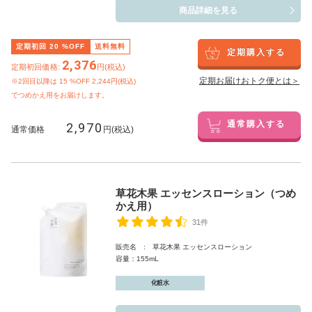
商品詳細を見る
定期初回
20
%OFF
送料無料
定期購入する
2,376
定期初回価格:
円(税込)
定期お届けおトク便とは＞
※2回目以降は
15
%OFF 2,244円(税込)
でつめかえ用をお届けします。
2,970
通常購入する
通常価格
円(税込)
草花木果 エッセンスローション（つめ
かえ用）
31件
販売名 : 草花木果 エッセンスローション
容量：155mL
化粧水