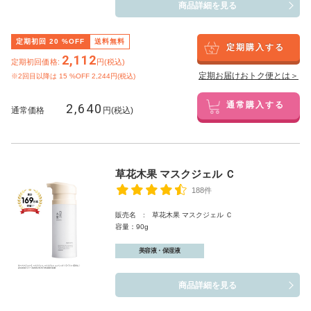
商品詳細を見る
定期初回
20
%OFF
送料無料
定期購入する
2,112
定期初回価格:
円(税込)
定期お届けおトク便とは＞
※2回目以降は
15
%OFF 2,244円(税込)
2,640
通常購入する
通常価格
円(税込)
草花木果 マスクジェル Ｃ
188件
販売名 : 草花木果 マスクジェル Ｃ
容量：90g
美容液・保湿液
商品詳細を見る