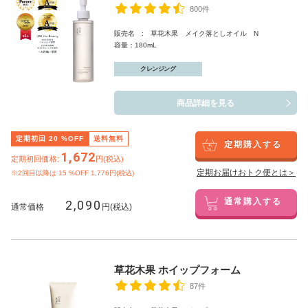
800件
販売名 : 草花木果 メイク落としオイル N
容量：180mL
クレンジング
商品詳細を見る
定期初回
20
%OFF
送料無料
定期購入する
1,672
定期初回価格:
円(税込)
定期お届けおトク便とは＞
※2回目以降は
15
%OFF 1,776円(税込)
2,090
通常購入する
通常価格
円(税込)
草花木果 ホイップフォーム
87件