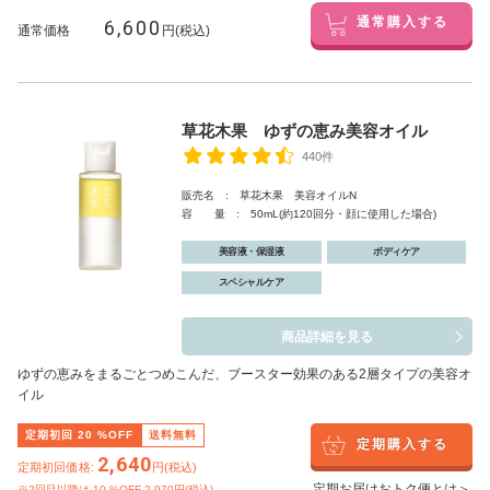
6,600
通常購入する
通常価格
円(税込)
草花木果 ゆずの恵み美容オイル
440件
販売名 : 草花木果 美容オイルN
容 量 : 50mL(約120回分・顔に使用した場合)
美容液・保湿液
ボディケア
スペシャルケア
商品詳細を見る
ゆずの恵みをまるごとつめこんだ、ブースター効果のある2層タイプの美容オ
イル
定期初回
20
%OFF
送料無料
定期購入する
2,640
定期初回価格:
円(税込)
定期お届けおトク便とは＞
※2回目以降は
10
%OFF 2,970円(税込)