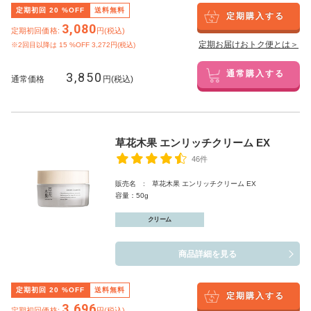
定期初回
20
%OFF
送料無料
定期購入する
3,080
定期初回価格:
円(税込)
定期お届けおトク便とは＞
※2回目以降は
15
%OFF 3,272円(税込)
3,850
通常購入する
通常価格
円(税込)
草花木果 エンリッチクリーム EX
46件
販売名 : 草花木果 エンリッチクリーム EX
容量：50g
クリーム
商品詳細を見る
定期初回
20
%OFF
送料無料
定期購入する
3,696
定期初回価格:
円(税込)