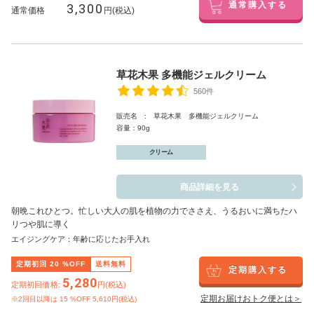
3,300
通常購入する
通常価格
円(税込)
草花木果 多機能ジェルクリーム
560件
販売名 : 草花木果 多機能ジェルクリーム
容量：90g
クリーム
商品詳細を見る
朝晩これひとつ。忙しい大人の肌を植物の力でささえ、うるおいに満ちたハ
リつや肌に導く
エイジングケア：年齢に応じたお手入れ
定期初回
20
%OFF
送料無料
定期購入する
5,280
定期初回価格:
円(税込)
定期お届けおトク便とは＞
※2回目以降は
15
%OFF 5,610円(税込)