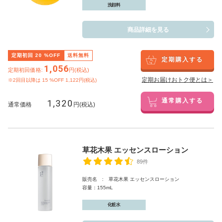
洗顔料
商品詳細を見る
定期初回
20
%OFF
送料無料
定期購入する
1,056
定期初回価格:
円(税込)
定期お届けおトク便とは＞
※2回目以降は
15
%OFF 1,122円(税込)
1,320
通常購入する
通常価格
円(税込)
草花木果 エッセンスローション
89件
販売名 : 草花木果 エッセンスローション
容量：155mL
化粧水