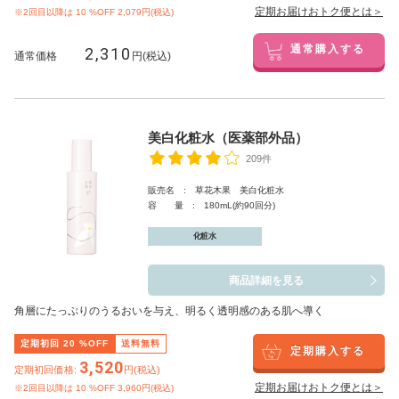
定期お届けおトク便とは＞
※2回目以降は
10
%OFF 2,079円(税込)
2,310
通常購入する
通常価格
円(税込)
美白化粧水（医薬部外品）
209件
販売名 : 草花木果 美白化粧水
容 量 : 180mL(約90回分)
化粧水
商品詳細を見る
角層にたっぷりのうるおいを与え、明るく透明感のある肌へ導く
定期初回
20
%OFF
送料無料
定期購入する
3,520
定期初回価格:
円(税込)
定期お届けおトク便とは＞
※2回目以降は
10
%OFF 3,960円(税込)