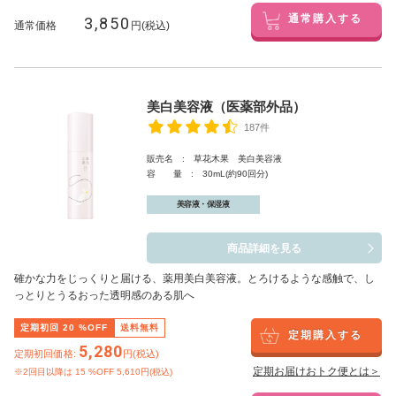
3,850
通常購入する
通常価格
円(税込)
美白美容液（医薬部外品）
187件
販売名 : 草花木果 美白美容液
容 量 : 30mL(約90回分)
美容液・保湿液
商品詳細を見る
確かな力をじっくりと届ける、薬用美白美容液。とろけるような感触で、し
っとりとうるおった透明感のある肌へ
定期初回
20
%OFF
送料無料
定期購入する
5,280
定期初回価格:
円(税込)
定期お届けおトク便とは＞
※2回目以降は
15
%OFF 5,610円(税込)