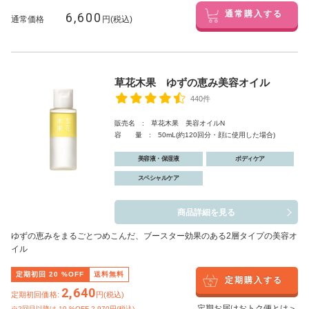
6,600
通常購入する
通常価格
円(税込)
草花木果 ゆずの恵み美容オイル
440件
販売名 : 草花木果 美容オイルN
容 量 : 50mL(約120回分・顔に使用した場合)
美容液・保湿液
ボディケア
スペシャルケア
商品詳細を見る
ゆずの恵みをまるごとつめこんだ、ブースター効果のある2層タイプの美容オ
イル
定期初回
20
%OFF
送料無料
定期購入する
2,640
定期初回価格:
円(税込)
定期お届けおトク便とは＞
※2回目以降は
10
%OFF 2,970円(税込)