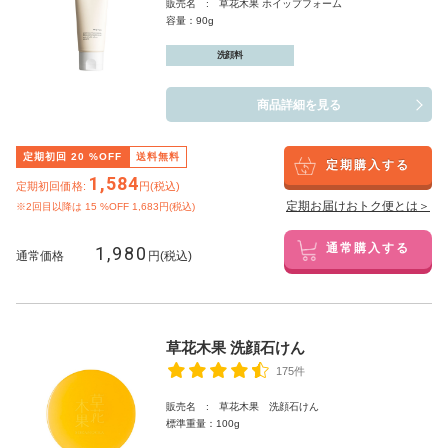
販売名 : 草花木果 ホイップフォーム
容量：90g
洗顔料
商品詳細を見る
定期初回
20
%OFF
送料無料
定期購入する
1,584
定期初回価格:
円(税込)
定期お届けおトク便とは＞
※2回目以降は
15
%OFF 1,683円(税込)
1,980
通常購入する
通常価格
円(税込)
草花木果 洗顔石けん
175件
販売名 : 草花木果 洗顔石けん
標準重量：100g