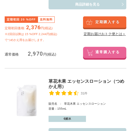
商品詳細を見る
定期初回
20
%OFF
送料無料
定期購入する
2,376
定期初回価格:
円(税込)
定期お届けおトク便とは＞
※2回目以降は
15
%OFF 2,244円(税込)
でつめかえ用をお届けします。
2,970
通常購入する
通常価格
円(税込)
草花木果 エッセンスローション（つめ
かえ用）
31件
販売名 : 草花木果 エッセンスローション
容量：155mL
化粧水