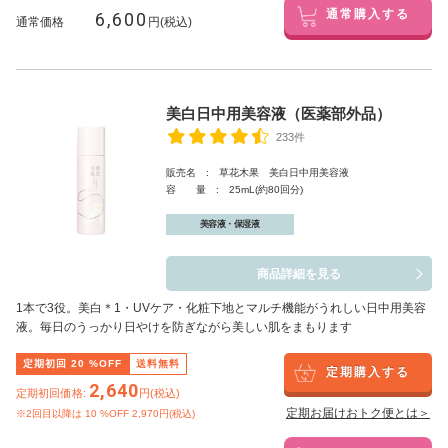
6,600
通常購入する
通常価格
円(税込)
美白日中用美容液（医薬部外品）
233件
販売名 : 草花木果 美白日中用美容液
容 量 : 25mL(約80回分)
美容液・保湿液
商品詳細を見る
1本で3役。美白
＊1
・UVケア・化粧下地とマルチ機能がうれしい日中用美容
液。毎日のうっかり日やけを防ぎながら美しい肌をまもります
定期初回
20
%OFF
送料無料
定期購入する
2,640
定期初回価格:
円(税込)
定期お届けおトク便とは＞
※2回目以降は
10
%OFF 2,970円(税込)