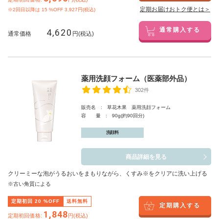
定期お届けおトク便とは＞
※2回目以降は
15
%OFF 3,927円(税込)
4,620
通常購入する
通常価格
円(税込)
薬用洗顔フォーム（医薬部外品）
302件
販売名 : 草花木果 薬用洗顔フォーム
容 量 : 90g(約90回分)
洗顔料
商品詳細を見る
クリーミーな泡がうるおいをまもりながら、くすみ※をクリアに洗い上げる
※古い角質による
定期初回
20
%OFF
送料無料
定期購入する
1,848
定期初回価格:
円(税込)