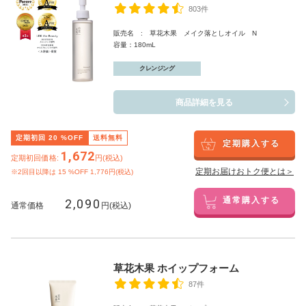
803件
販売名 : 草花木果 メイク落としオイル N
容量：180mL
クレンジング
商品詳細を見る
定期初回
20
%OFF
送料無料
定期購入する
1,672
定期初回価格:
円(税込)
定期お届けおトク便とは＞
※2回目以降は
15
%OFF 1,776円(税込)
2,090
通常購入する
通常価格
円(税込)
草花木果 ホイップフォーム
87件