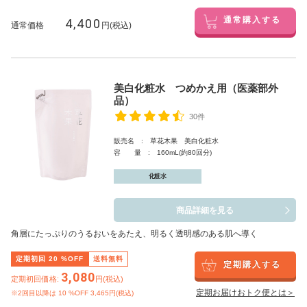
4,400
通常購入する
通常価格
円(税込)
美白化粧水 つめかえ用（医薬部外
品）
30件
販売名 : 草花木果 美白化粧水
容 量 : 160mL(約80回分)
化粧水
商品詳細を見る
角層にたっぷりのうるおいをあたえ、明るく透明感のある肌へ導く
定期初回
20
%OFF
送料無料
定期購入する
3,080
定期初回価格:
円(税込)
定期お届けおトク便とは＞
※2回目以降は
10
%OFF 3,465円(税込)