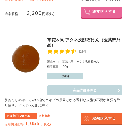
3,300
通常購入する
通常価格
円(税込)
草花木果 アクネ洗顔石けん（医薬部外
品）
426件
販売名 : 草花木果 アクネ洗顔石けん
標準重量：100g
洗顔料
商品詳細を見る
肌あたりのやわらかい泡でニキビの原因となる過剰な皮脂や不要な角質を取
り除き、すべすべな肌に導く
定期初回
20
%OFF
送料無料
定期購入する
1,056
定期初回価格:
円(税込)