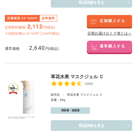
商品詳細を見る
定期初回
20
%OFF
送料無料
定期購入する
2,112
定期初回価格:
円(税込)
定期お届けおトク便とは＞
※2回目以降は
15
%OFF 2,244円(税込)
2,640
通常購入する
通常価格
円(税込)
草花木果 マスクジェル Ｃ
189件
販売名 : 草花木果 マスクジェル Ｃ
容量：90g
美容液・保湿液
商品詳細を見る