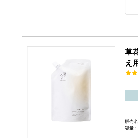
草
え
販売名
容量：