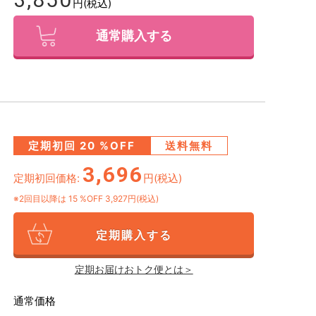
円(税込)
通常購入する
定期初回
20
%OFF
送料無料
3,696
定期初回価格:
円(税込)
※2回目以降は
15
%OFF 3,927円(税込)
定期購入する
定期お届けおトク便とは＞
通常価格