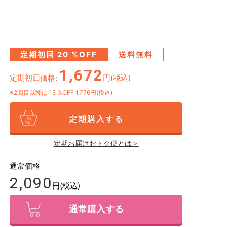
定期初回
20
%OFF
送料無料
1,672
定期初回価格:
円(税込)
※2回目以降は
15
%OFF 1,776円(税込)
定期購入する
定期お届けおトク便とは＞
通常価格
2,090
円(税込)
通常購入する