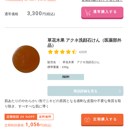
3,300
通常購入する
通常価格
円(税込)
草花木果 アクネ洗顔石けん（医薬部外
品）
426件
販売名 : 草花木果 アクネ洗顔石けん
標準重量：100g
洗顔料
商品詳細を見る
肌あたりのやわらかい泡でニキビの原因となる過剰な皮脂や不要な角質を取
り除き、すべすべな肌に導く
定期初回
20
%OFF
送料無料
定期購入する
1,056
定期初回価格:
円(税込)