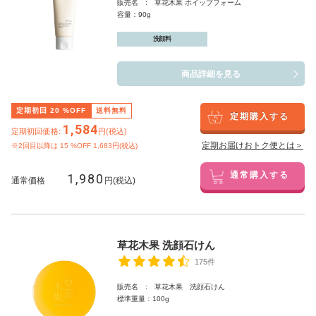
販売名 : 草花木果 ホイップフォーム
容量：90g
洗顔料
商品詳細を見る
定期初回
20
%OFF
送料無料
定期購入する
1,584
定期初回価格:
円(税込)
定期お届けおトク便とは＞
※2回目以降は
15
%OFF 1,683円(税込)
1,980
通常購入する
通常価格
円(税込)
草花木果 洗顔石けん
175件
販売名 : 草花木果 洗顔石けん
標準重量：100g