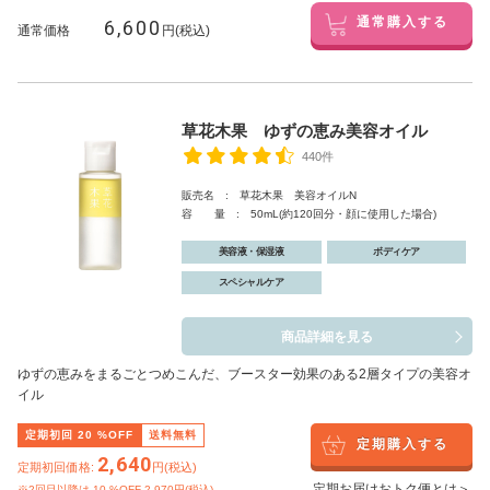
6,600
通常購入する
通常価格
円(税込)
草花木果 ゆずの恵み美容オイル
440件
販売名 : 草花木果 美容オイルN
容 量 : 50mL(約120回分・顔に使用した場合)
美容液・保湿液
ボディケア
スペシャルケア
商品詳細を見る
ゆずの恵みをまるごとつめこんだ、ブースター効果のある2層タイプの美容オ
イル
定期初回
20
%OFF
送料無料
定期購入する
2,640
定期初回価格:
円(税込)
定期お届けおトク便とは＞
※2回目以降は
10
%OFF 2,970円(税込)