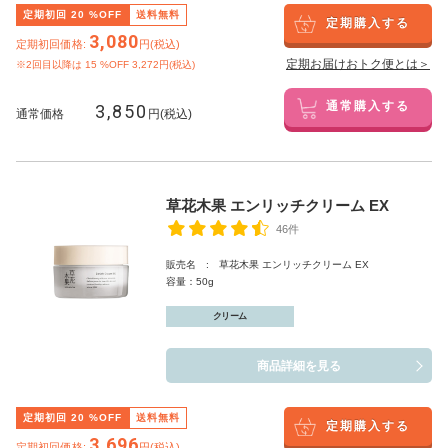
定期初回
20
%OFF
送料無料
定期購入する
3,080
定期初回価格:
円(税込)
定期お届けおトク便とは＞
※2回目以降は
15
%OFF 3,272円(税込)
3,850
通常購入する
通常価格
円(税込)
草花木果 エンリッチクリーム EX
46件
販売名 : 草花木果 エンリッチクリーム EX
容量：50g
クリーム
商品詳細を見る
定期初回
20
%OFF
送料無料
定期購入する
3,696
定期初回価格:
円(税込)