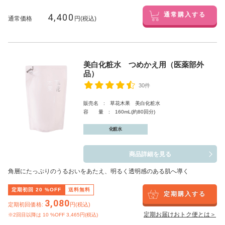
4,400
通常購入する
通常価格
円(税込)
美白化粧水 つめかえ用（医薬部外
品）
30件
販売名 : 草花木果 美白化粧水
容 量 : 160mL(約80回分)
化粧水
商品詳細を見る
角層にたっぷりのうるおいをあたえ、明るく透明感のある肌へ導く
定期初回
20
%OFF
送料無料
定期購入する
3,080
定期初回価格:
円(税込)
定期お届けおトク便とは＞
※2回目以降は
10
%OFF 3,465円(税込)