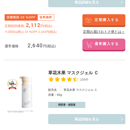
商品詳細を見る
定期初回
20
%OFF
送料無料
定期購入する
2,112
定期初回価格:
円(税込)
定期お届けおトク便とは＞
※2回目以降は
15
%OFF 2,244円(税込)
2,640
通常購入する
通常価格
円(税込)
草花木果 マスクジェル Ｃ
189件
販売名 : 草花木果 マスクジェル Ｃ
容量：90g
美容液・保湿液
商品詳細を見る