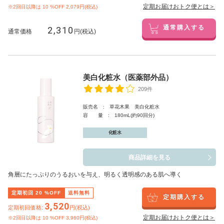
定期お届けおトク便とは＞
※2回目以降は
10
%OFF 2,079円(税込)
2,310
通常購入する
通常価格
円(税込)
美白化粧水（医薬部外品）
209件
販売名 : 草花木果 美白化粧水
容 量 : 180mL(約90回分)
化粧水
商品詳細を見る
角層にたっぷりのうるおいを与え、明るく透明感のある肌へ導く
定期初回
20
%OFF
送料無料
定期購入する
3,520
定期初回価格:
円(税込)
定期お届けおトク便とは＞
※2回目以降は
10
%OFF 3,960円(税込)