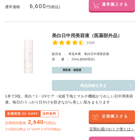
6,600
通常購入する
通常価格
円(税込)
美白日中用美容液（医薬部外品）
233件
販売名 : 草花木果 美白日中用美容液
容 量 : 25mL(約80回分)
美容液・保湿液
商品詳細を見る
1本で3役。美白
＊1
・UVケア・化粧下地とマルチ機能がうれしい日中用美容
液。毎日のうっかり日やけを防ぎながら美しい肌をまもります
定期初回
20
%OFF
送料無料
定期購入する
2,640
定期初回価格:
円(税込)
定期お届けおトク便とは＞
※2回目以降は
10
%OFF 2,970円(税込)