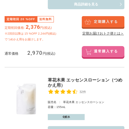
商品詳細を見る
定期初回
20
%OFF
送料無料
定期購入する
2,376
定期初回価格:
円(税込)
定期お届けおトク便とは＞
※2回目以降は
15
%OFF 2,244円(税込)
でつめかえ用をお届けします。
2,970
通常購入する
通常価格
円(税込)
草花木果 エッセンスローション（つめ
かえ用）
32件
販売名 : 草花木果 エッセンスローション
容量：155mL
化粧水