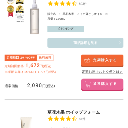
803件
販売名 : 草花木果 メイク落としオイル N
容量：180mL
クレンジング
商品詳細を見る
定期初回
20
%OFF
送料無料
定期購入する
1,672
定期初回価格:
円(税込)
定期お届けおトク便とは＞
※2回目以降は
15
%OFF 1,776円(税込)
2,090
通常購入する
通常価格
円(税込)
草花木果 ホイップフォーム
87件