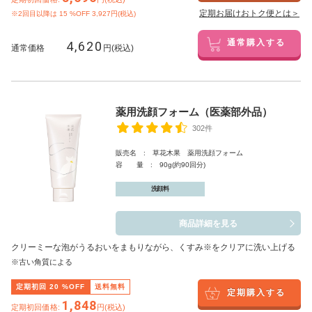
定期お届けおトク便とは＞
※2回目以降は
15
%OFF 3,927円(税込)
4,620
通常購入する
通常価格
円(税込)
薬用洗顔フォーム（医薬部外品）
302件
販売名 : 草花木果 薬用洗顔フォーム
容 量 : 90g(約90回分)
洗顔料
商品詳細を見る
クリーミーな泡がうるおいをまもりながら、くすみ※をクリアに洗い上げる
※古い角質による
定期初回
20
%OFF
送料無料
定期購入する
1,848
定期初回価格:
円(税込)