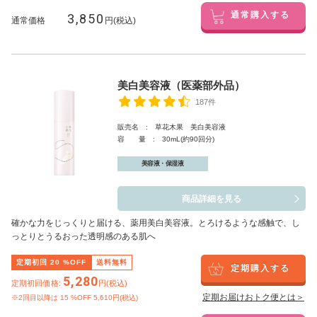
3,850
通常購入する
通常価格
円(税込)
美白美容液（医薬部外品）
187件
販売名 : 草花木果 美白美容液
容 量 : 30mL(約90回分)
美容液・保湿液
商品詳細を見る
確かな力をじっくりと届ける、薬用美白美容液。とろけるような感触で、し
っとりとうるおった透明感のある肌へ
定期初回
20
%OFF
送料無料
定期購入する
5,280
定期初回価格:
円(税込)
定期お届けおトク便とは＞
※2回目以降は
15
%OFF 5,610円(税込)