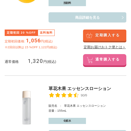
洗顔料
商品詳細を見る
定期初回
20
%OFF
送料無料
定期購入する
1,056
定期初回価格:
円(税込)
定期お届けおトク便とは＞
※2回目以降は
15
%OFF 1,122円(税込)
1,320
通常購入する
通常価格
円(税込)
草花木果 エッセンスローション
90件
販売名 : 草花木果 エッセンスローション
容量：155mL
化粧水