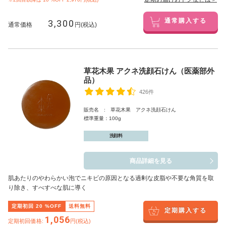
3,300
通常購入する
通常価格
円(税込)
草花木果 アクネ洗顔石けん（医薬部外
品）
426件
販売名 : 草花木果 アクネ洗顔石けん
標準重量：100g
洗顔料
商品詳細を見る
肌あたりのやわらかい泡でニキビの原因となる過剰な皮脂や不要な角質を取
り除き、すべすべな肌に導く
定期初回
20
%OFF
送料無料
定期購入する
1,056
定期初回価格:
円(税込)