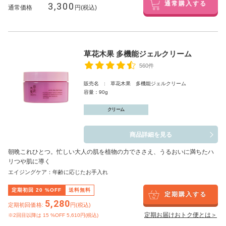
3,300
通常購入する
通常価格
円(税込)
草花木果 多機能ジェルクリーム
560件
販売名 : 草花木果 多機能ジェルクリーム
容量：90g
クリーム
商品詳細を見る
朝晩これひとつ。忙しい大人の肌を植物の力でささえ、うるおいに満ちたハ
リつや肌に導く
エイジングケア：年齢に応じたお手入れ
定期初回
20
%OFF
送料無料
定期購入する
5,280
定期初回価格:
円(税込)
定期お届けおトク便とは＞
※2回目以降は
15
%OFF 5,610円(税込)