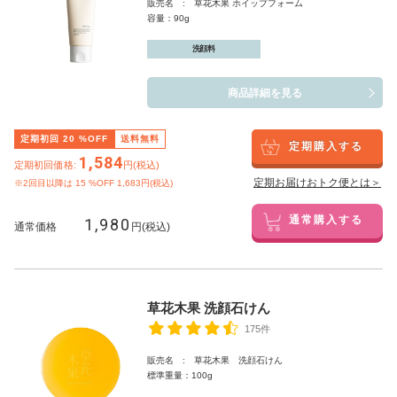
販売名 : 草花木果 ホイップフォーム
容量：90g
洗顔料
商品詳細を見る
定期初回
20
%OFF
送料無料
定期購入する
1,584
定期初回価格:
円(税込)
定期お届けおトク便とは＞
※2回目以降は
15
%OFF 1,683円(税込)
1,980
通常購入する
通常価格
円(税込)
草花木果 洗顔石けん
175件
販売名 : 草花木果 洗顔石けん
標準重量：100g