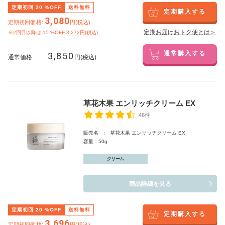
定期初回
20
%OFF
送料無料
定期購入する
3,080
定期初回価格:
円(税込)
定期お届けおトク便とは＞
※2回目以降は
15
%OFF 3,272円(税込)
3,850
通常購入する
通常価格
円(税込)
草花木果 エンリッチクリーム EX
46件
販売名 : 草花木果 エンリッチクリーム EX
容量：50g
クリーム
商品詳細を見る
定期初回
20
%OFF
送料無料
定期購入する
3,696
定期初回価格:
円(税込)