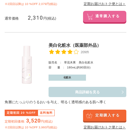
定期お届けおトク便とは＞
※2回目以降は
10
%OFF 2,079円(税込)
2,310
通常購入する
通常価格
円(税込)
美白化粧水（医薬部外品）
209件
販売名 : 草花木果 美白化粧水
容 量 : 180mL(約90回分)
化粧水
商品詳細を見る
角層にたっぷりのうるおいを与え、明るく透明感のある肌へ導く
定期初回
20
%OFF
送料無料
定期購入する
3,520
定期初回価格:
円(税込)
定期お届けおトク便とは＞
※2回目以降は
10
%OFF 3,960円(税込)