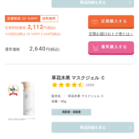
商品詳細を見る
定期初回
20
%OFF
送料無料
定期購入する
2,112
定期初回価格:
円(税込)
定期お届けおトク便とは＞
※2回目以降は
15
%OFF 2,244円(税込)
2,640
通常購入する
通常価格
円(税込)
草花木果 マスクジェル Ｃ
189件
販売名 : 草花木果 マスクジェル Ｃ
容量：90g
美容液・保湿液
商品詳細を見る