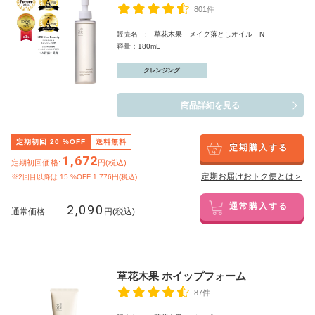
801件
販売名 : 草花木果 メイク落としオイル N
容量：180mL
クレンジング
商品詳細を見る
定期初回
20
%OFF
送料無料
定期購入する
1,672
定期初回価格:
円(税込)
定期お届けおトク便とは＞
※2回目以降は
15
%OFF 1,776円(税込)
2,090
通常購入する
通常価格
円(税込)
草花木果 ホイップフォーム
87件