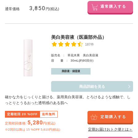
3,850
通常購入する
通常価格
円(税込)
美白美容液（医薬部外品）
187件
販売名 : 草花木果 美白美容液
容 量 : 30mL(約90回分)
美容液・保湿液
商品詳細を見る
確かな力をじっくりと届ける、薬用美白美容液。とろけるような感触で、し
っとりとうるおった透明感のある肌へ
定期初回
20
%OFF
送料無料
定期購入する
5,280
定期初回価格:
円(税込)
定期お届けおトク便とは＞
※2回目以降は
15
%OFF 5,610円(税込)