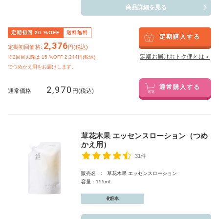
商品詳細を見る
定期初回
20
%OFF
送料無料
定期購入する
2,376
定期初回価格:
円(税込)
定期お届けおトク便とは＞
※2回目以降は
15
%OFF 2,244円(税込)
でつめかえ用をお届けします。
2,970
通常購入する
通常価格
円(税込)
草花木果 エッセンスローション（つめ
かえ用）
31件
販売名 : 草花木果 エッセンスローション
容量：155mL
化粧水