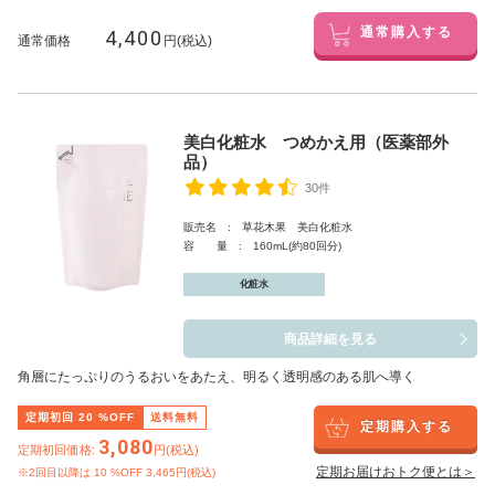
4,400
通常購入する
通常価格
円(税込)
美白化粧水 つめかえ用（医薬部外
品）
30件
販売名 : 草花木果 美白化粧水
容 量 : 160mL(約80回分)
化粧水
商品詳細を見る
角層にたっぷりのうるおいをあたえ、明るく透明感のある肌へ導く
定期初回
20
%OFF
送料無料
定期購入する
3,080
定期初回価格:
円(税込)
定期お届けおトク便とは＞
※2回目以降は
10
%OFF 3,465円(税込)