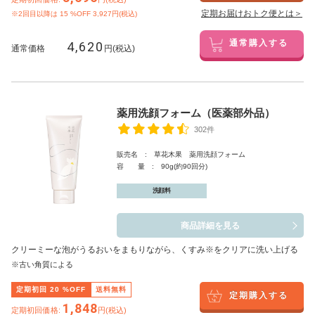
定期お届けおトク便とは＞
※2回目以降は
15
%OFF 3,927円(税込)
4,620
通常購入する
通常価格
円(税込)
薬用洗顔フォーム（医薬部外品）
302件
販売名 : 草花木果 薬用洗顔フォーム
容 量 : 90g(約90回分)
洗顔料
商品詳細を見る
クリーミーな泡がうるおいをまもりながら、くすみ※をクリアに洗い上げる
※古い角質による
定期初回
20
%OFF
送料無料
定期購入する
1,848
定期初回価格:
円(税込)