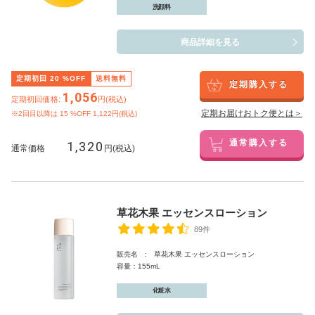
洗顔料
商品詳細を見る
定期初回
20
%OFF
送料無料
定期購入する
1,056
定期初回価格:
円(税込)
定期お届けおトク便とは＞
※2回目以降は
15
%OFF 1,122円(税込)
1,320
通常購入する
通常価格
円(税込)
草花木果 エッセンスローション
89件
販売名 : 草花木果 エッセンスローション
容量：155mL
化粧水