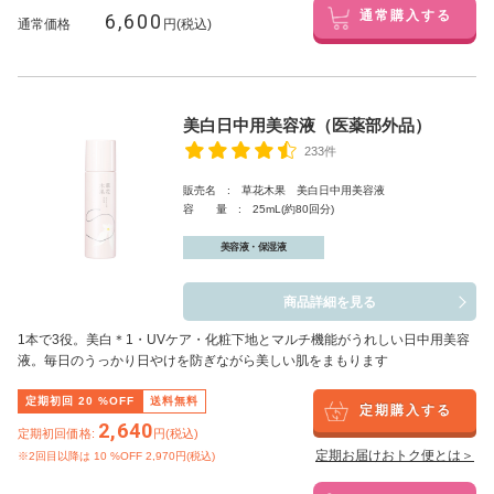
6,600
通常購入する
通常価格
円(税込)
美白日中用美容液（医薬部外品）
233件
販売名 : 草花木果 美白日中用美容液
容 量 : 25mL(約80回分)
美容液・保湿液
商品詳細を見る
1本で3役。美白
＊1
・UVケア・化粧下地とマルチ機能がうれしい日中用美容
液。毎日のうっかり日やけを防ぎながら美しい肌をまもります
定期初回
20
%OFF
送料無料
定期購入する
2,640
定期初回価格:
円(税込)
定期お届けおトク便とは＞
※2回目以降は
10
%OFF 2,970円(税込)