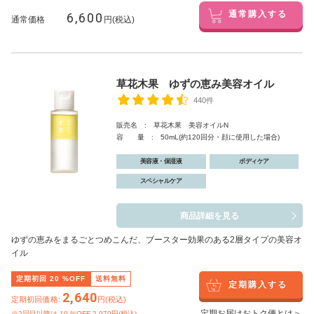
6,600
通常購入する
通常価格
円(税込)
草花木果 ゆずの恵み美容オイル
440件
販売名 : 草花木果 美容オイルN
容 量 : 50mL(約120回分・顔に使用した場合)
美容液・保湿液
ボディケア
スペシャルケア
商品詳細を見る
ゆずの恵みをまるごとつめこんだ、ブースター効果のある2層タイプの美容オ
イル
定期初回
20
%OFF
送料無料
定期購入する
2,640
定期初回価格:
円(税込)
定期お届けおトク便とは＞
※2回目以降は
10
%OFF 2,970円(税込)