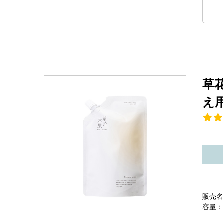
草
え
販売名
容量：