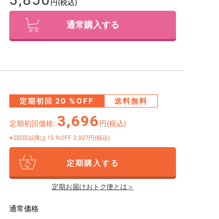
円(税込)
通常購入する
定期初回
20
%OFF
送料無料
3,696
定期初回価格:
円(税込)
※2回目以降は
15
%OFF 3,927円(税込)
定期購入する
定期お届けおトク便とは＞
通常価格