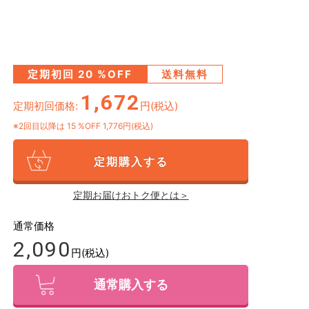
定期初回
20
%OFF
送料無料
1,672
定期初回価格:
円(税込)
※2回目以降は
15
%OFF 1,776円(税込)
定期購入する
定期お届けおトク便とは＞
通常価格
2,090
円(税込)
通常購入する