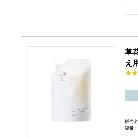
草
え
販売名
容量：