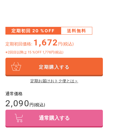
定期初回
20
%OFF
送料無料
1,672
定期初回価格:
円(税込)
※2回目以降は
15
%OFF 1,776円(税込)
定期購入する
定期お届けおトク便とは＞
通常価格
2,090
円(税込)
通常購入する