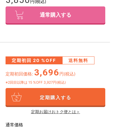
円(税込)
通常購入する
定期初回
20
%OFF
送料無料
3,696
定期初回価格:
円(税込)
※2回目以降は
15
%OFF 3,927円(税込)
定期購入する
定期お届けおトク便とは＞
通常価格