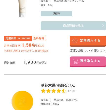
販売名 : 草花木果 ホイップフォーム
容量：90g
洗顔料
商品詳細を見る
定期初回
20
%OFF
送料無料
定期購入する
1,584
定期初回価格:
円(税込)
定期お届けおトク便とは＞
※2回目以降は
15
%OFF 1,683円(税込)
1,980
通常購入する
通常価格
円(税込)
草花木果 洗顔石けん
175件
販売名 : 草花木果 洗顔石けん
標準重量：100g