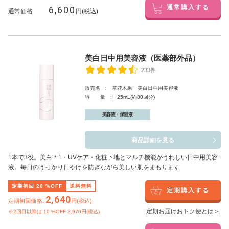
6,600
通常購入する
通常価格
円(税込)
美白日中用美容液（医薬部外品）
233件
販売名 : 草花木果 美白日中用美容液
容 量 : 25mL(約80回分)
美容液・保湿液
商品詳細を見る
1本で3役。美白
＊1
・UVケア・化粧下地とマルチ機能がうれしい日中用美容
液。毎日のうっかり日やけを防ぎながら美しい肌をまもります
定期初回
20
%OFF
送料無料
定期購入する
2,640
定期初回価格:
円(税込)
定期お届けおトク便とは＞
※2回目以降は
10
%OFF 2,970円(税込)