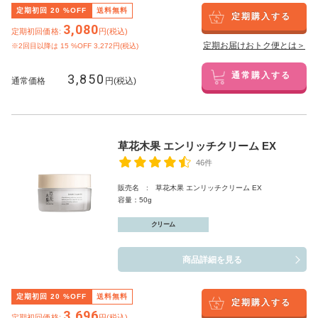
定期初回
20
%OFF
送料無料
定期購入する
3,080
定期初回価格:
円(税込)
定期お届けおトク便とは＞
※2回目以降は
15
%OFF 3,272円(税込)
3,850
通常購入する
通常価格
円(税込)
草花木果 エンリッチクリーム EX
46件
販売名 : 草花木果 エンリッチクリーム EX
容量：50g
クリーム
商品詳細を見る
定期初回
20
%OFF
送料無料
定期購入する
3,696
定期初回価格:
円(税込)