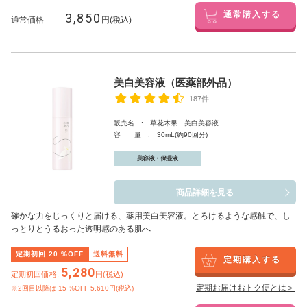
3,850
通常購入する
通常価格
円(税込)
美白美容液（医薬部外品）
187件
販売名 : 草花木果 美白美容液
容 量 : 30mL(約90回分)
美容液・保湿液
商品詳細を見る
確かな力をじっくりと届ける、薬用美白美容液。とろけるような感触で、し
っとりとうるおった透明感のある肌へ
定期初回
20
%OFF
送料無料
定期購入する
5,280
定期初回価格:
円(税込)
定期お届けおトク便とは＞
※2回目以降は
15
%OFF 5,610円(税込)