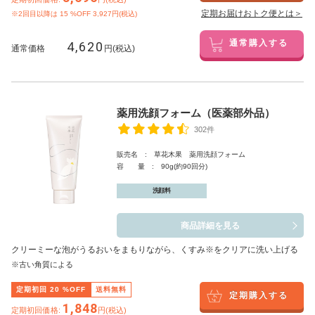
定期お届けおトク便とは＞
※2回目以降は
15
%OFF 3,927円(税込)
4,620
通常購入する
通常価格
円(税込)
薬用洗顔フォーム（医薬部外品）
302件
販売名 : 草花木果 薬用洗顔フォーム
容 量 : 90g(約90回分)
洗顔料
商品詳細を見る
クリーミーな泡がうるおいをまもりながら、くすみ※をクリアに洗い上げる
※古い角質による
定期初回
20
%OFF
送料無料
定期購入する
1,848
定期初回価格:
円(税込)