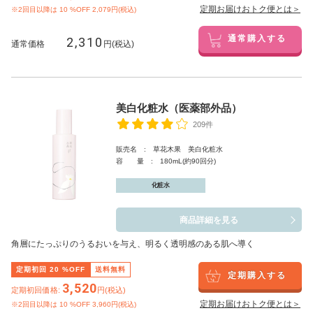
定期お届けおトク便とは＞
※2回目以降は
10
%OFF 2,079円(税込)
2,310
通常購入する
通常価格
円(税込)
美白化粧水（医薬部外品）
209件
販売名 : 草花木果 美白化粧水
容 量 : 180mL(約90回分)
化粧水
商品詳細を見る
角層にたっぷりのうるおいを与え、明るく透明感のある肌へ導く
定期初回
20
%OFF
送料無料
定期購入する
3,520
定期初回価格:
円(税込)
定期お届けおトク便とは＞
※2回目以降は
10
%OFF 3,960円(税込)