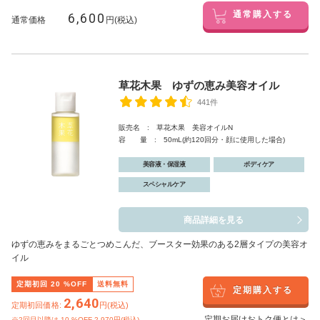
6,600
通常購入する
通常価格
円(税込)
草花木果 ゆずの恵み美容オイル
441件
販売名 : 草花木果 美容オイルN
容 量 : 50mL(約120回分・顔に使用した場合)
美容液・保湿液
ボディケア
スペシャルケア
商品詳細を見る
ゆずの恵みをまるごとつめこんだ、ブースター効果のある2層タイプの美容オ
イル
定期初回
20
%OFF
送料無料
定期購入する
2,640
定期初回価格:
円(税込)
定期お届けおトク便とは＞
※2回目以降は
10
%OFF 2,970円(税込)