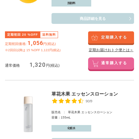
洗顔料
商品詳細を見る
定期初回
20
%OFF
送料無料
定期購入する
1,056
定期初回価格:
円(税込)
定期お届けおトク便とは＞
※2回目以降は
15
%OFF 1,122円(税込)
1,320
通常購入する
通常価格
円(税込)
草花木果 エッセンスローション
90件
販売名 : 草花木果 エッセンスローション
容量：155mL
化粧水