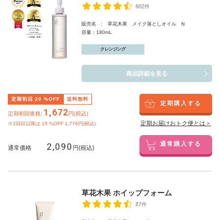
802件
販売名 : 草花木果 メイク落としオイル N
容量：180mL
クレンジング
商品詳細を見る
定期初回
20
%OFF
送料無料
定期購入する
1,672
定期初回価格:
円(税込)
定期お届けおトク便とは＞
※2回目以降は
15
%OFF 1,776円(税込)
2,090
通常購入する
通常価格
円(税込)
草花木果 ホイップフォーム
87件