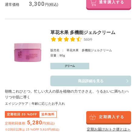
3,300
通常購入する
通常価格
円(税込)
草花木果 多機能ジェルクリーム
560件
販売名 : 草花木果 多機能ジェルクリーム
容量：90g
クリーム
商品詳細を見る
朝晩これひとつ。忙しい大人の肌を植物の力でささえ、うるおいに満ちたハ
リつや肌に導く
エイジングケア：年齢に応じたお手入れ
定期初回
20
%OFF
送料無料
定期購入する
5,280
定期初回価格:
円(税込)
定期お届けおトク便とは＞
※2回目以降は
15
%OFF 5,610円(税込)