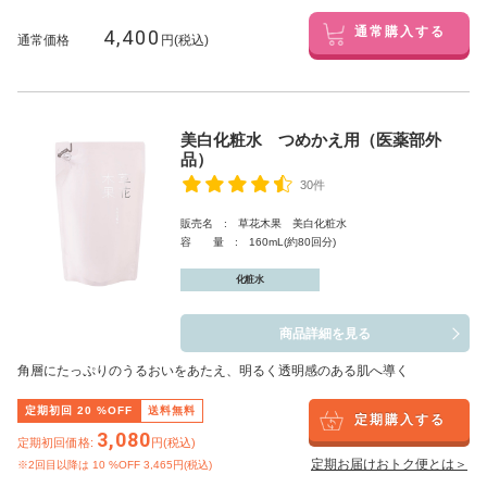
4,400
通常購入する
通常価格
円(税込)
美白化粧水 つめかえ用（医薬部外
品）
30件
販売名 : 草花木果 美白化粧水
容 量 : 160mL(約80回分)
化粧水
商品詳細を見る
角層にたっぷりのうるおいをあたえ、明るく透明感のある肌へ導く
定期初回
20
%OFF
送料無料
定期購入する
3,080
定期初回価格:
円(税込)
定期お届けおトク便とは＞
※2回目以降は
10
%OFF 3,465円(税込)