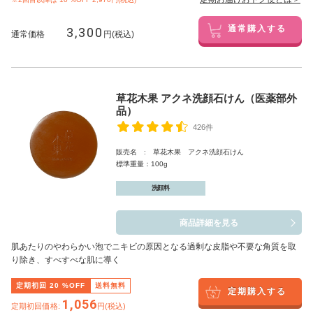
3,300
通常購入する
通常価格
円(税込)
草花木果 アクネ洗顔石けん（医薬部外
品）
426件
販売名 : 草花木果 アクネ洗顔石けん
標準重量：100g
洗顔料
商品詳細を見る
肌あたりのやわらかい泡でニキビの原因となる過剰な皮脂や不要な角質を取
り除き、すべすべな肌に導く
定期初回
20
%OFF
送料無料
定期購入する
1,056
定期初回価格:
円(税込)