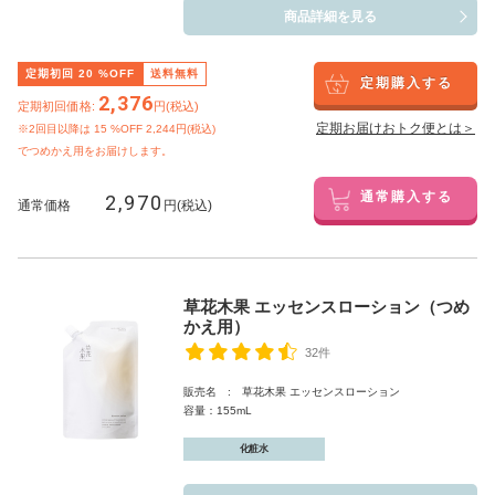
商品詳細を見る
定期初回
20
%OFF
送料無料
定期購入する
2,376
定期初回価格:
円(税込)
定期お届けおトク便とは＞
※2回目以降は
15
%OFF 2,244円(税込)
でつめかえ用をお届けします。
2,970
通常購入する
通常価格
円(税込)
草花木果 エッセンスローション（つめ
かえ用）
32件
販売名 : 草花木果 エッセンスローション
容量：155mL
化粧水