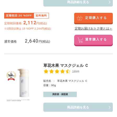
商品詳細を見る
定期初回
20
%OFF
送料無料
定期購入する
2,112
定期初回価格:
円(税込)
定期お届けおトク便とは＞
※2回目以降は
15
%OFF 2,244円(税込)
2,640
通常購入する
通常価格
円(税込)
草花木果 マスクジェル Ｃ
189件
販売名 : 草花木果 マスクジェル Ｃ
容量：90g
美容液・保湿液
商品詳細を見る