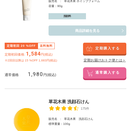
販売名 : 草花木果 ホイップフォーム
容量：90g
洗顔料
商品詳細を見る
定期初回
20
%OFF
送料無料
定期購入する
1,584
定期初回価格:
円(税込)
定期お届けおトク便とは＞
※2回目以降は
15
%OFF 1,683円(税込)
1,980
通常購入する
通常価格
円(税込)
草花木果 洗顔石けん
175件
販売名 : 草花木果 洗顔石けん
標準重量：100g