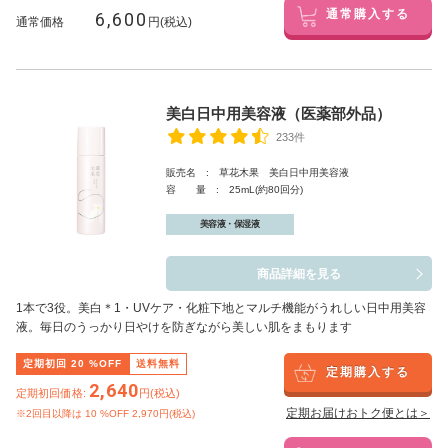
6,600
通常購入する
通常価格
円(税込)
美白日中用美容液（医薬部外品）
233件
販売名 : 草花木果 美白日中用美容液
容 量 : 25mL(約80回分)
美容液・保湿液
商品詳細を見る
1本で3役。美白
＊1
・UVケア・化粧下地とマルチ機能がうれしい日中用美容
液。毎日のうっかり日やけを防ぎながら美しい肌をまもります
定期初回
20
%OFF
送料無料
定期購入する
2,640
定期初回価格:
円(税込)
定期お届けおトク便とは＞
※2回目以降は
10
%OFF 2,970円(税込)