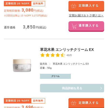
定期初回
20
%OFF
送料無料
定期購入する
3,080
定期初回価格:
円(税込)
定期お届けおトク便とは＞
※2回目以降は
15
%OFF 3,272円(税込)
3,850
通常購入する
通常価格
円(税込)
草花木果 エンリッチクリーム EX
46件
販売名 : 草花木果 エンリッチクリーム EX
容量：50g
クリーム
商品詳細を見る
定期初回
20
%OFF
送料無料
定期購入する
3,696
定期初回価格:
円(税込)