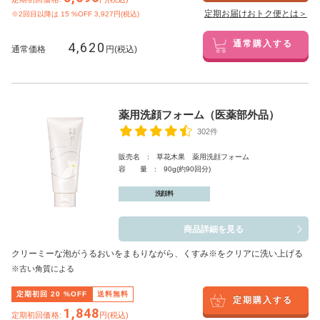
定期お届けおトク便とは＞
※2回目以降は
15
%OFF 3,927円(税込)
4,620
通常購入する
通常価格
円(税込)
薬用洗顔フォーム（医薬部外品）
302件
販売名 : 草花木果 薬用洗顔フォーム
容 量 : 90g(約90回分)
洗顔料
商品詳細を見る
クリーミーな泡がうるおいをまもりながら、くすみ※をクリアに洗い上げる
※古い角質による
定期初回
20
%OFF
送料無料
定期購入する
1,848
定期初回価格:
円(税込)