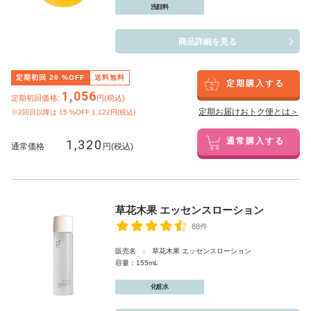
洗顔料
商品詳細を見る
定期初回
20
%OFF
送料無料
定期購入する
1,056
定期初回価格:
円(税込)
定期お届けおトク便とは＞
※2回目以降は
15
%OFF 1,122円(税込)
1,320
通常購入する
通常価格
円(税込)
草花木果 エッセンスローション
88件
販売名 : 草花木果 エッセンスローション
容量：155mL
化粧水