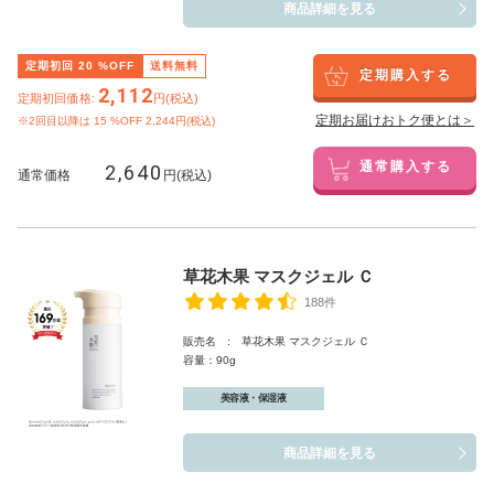
商品詳細を見る
定期初回
20
%OFF
送料無料
定期購入する
2,112
定期初回価格:
円(税込)
定期お届けおトク便とは＞
※2回目以降は
15
%OFF 2,244円(税込)
2,640
通常購入する
通常価格
円(税込)
草花木果 マスクジェル Ｃ
188件
販売名 : 草花木果 マスクジェル Ｃ
容量：90g
美容液・保湿液
商品詳細を見る