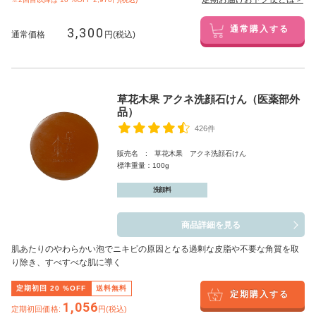
3,300
通常購入する
通常価格
円(税込)
草花木果 アクネ洗顔石けん（医薬部外
品）
426件
販売名 : 草花木果 アクネ洗顔石けん
標準重量：100g
洗顔料
商品詳細を見る
肌あたりのやわらかい泡でニキビの原因となる過剰な皮脂や不要な角質を取
り除き、すべすべな肌に導く
定期初回
20
%OFF
送料無料
定期購入する
1,056
定期初回価格:
円(税込)