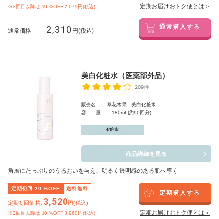
定期お届けおトク便とは＞
※2回目以降は
10
%OFF 2,079円(税込)
2,310
通常購入する
通常価格
円(税込)
美白化粧水（医薬部外品）
209件
販売名 : 草花木果 美白化粧水
容 量 : 180mL(約90回分)
化粧水
商品詳細を見る
角層にたっぷりのうるおいを与え、明るく透明感のある肌へ導く
定期初回
20
%OFF
送料無料
定期購入する
3,520
定期初回価格:
円(税込)
定期お届けおトク便とは＞
※2回目以降は
10
%OFF 3,960円(税込)