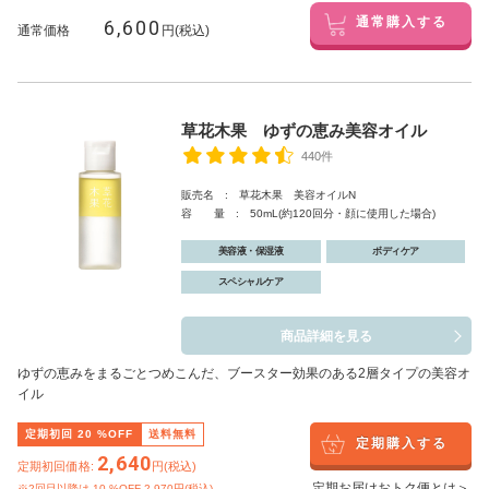
6,600
通常購入する
通常価格
円(税込)
草花木果 ゆずの恵み美容オイル
440件
販売名 : 草花木果 美容オイルN
容 量 : 50mL(約120回分・顔に使用した場合)
美容液・保湿液
ボディケア
スペシャルケア
商品詳細を見る
ゆずの恵みをまるごとつめこんだ、ブースター効果のある2層タイプの美容オ
イル
定期初回
20
%OFF
送料無料
定期購入する
2,640
定期初回価格:
円(税込)
定期お届けおトク便とは＞
※2回目以降は
10
%OFF 2,970円(税込)