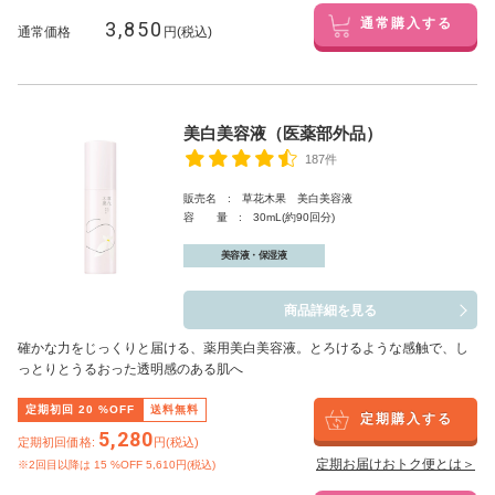
3,850
通常購入する
通常価格
円(税込)
美白美容液（医薬部外品）
187件
販売名 : 草花木果 美白美容液
容 量 : 30mL(約90回分)
美容液・保湿液
商品詳細を見る
確かな力をじっくりと届ける、薬用美白美容液。とろけるような感触で、し
っとりとうるおった透明感のある肌へ
定期初回
20
%OFF
送料無料
定期購入する
5,280
定期初回価格:
円(税込)
定期お届けおトク便とは＞
※2回目以降は
15
%OFF 5,610円(税込)