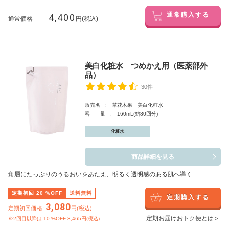
4,400
通常購入する
通常価格
円(税込)
美白化粧水 つめかえ用（医薬部外
品）
30件
販売名 : 草花木果 美白化粧水
容 量 : 160mL(約80回分)
化粧水
商品詳細を見る
角層にたっぷりのうるおいをあたえ、明るく透明感のある肌へ導く
定期初回
20
%OFF
送料無料
定期購入する
3,080
定期初回価格:
円(税込)
定期お届けおトク便とは＞
※2回目以降は
10
%OFF 3,465円(税込)