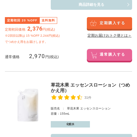
商品詳細を見る
定期初回
20
%OFF
送料無料
定期購入する
2,376
定期初回価格:
円(税込)
定期お届けおトク便とは＞
※2回目以降は
15
%OFF 2,244円(税込)
でつめかえ用をお届けします。
2,970
通常購入する
通常価格
円(税込)
草花木果 エッセンスローション（つめ
かえ用）
31件
販売名 : 草花木果 エッセンスローション
容量：155mL
化粧水