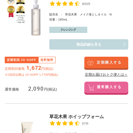
800件
販売名 : 草花木果 メイク落としオイル N
容量：180mL
クレンジング
商品詳細を見る
定期初回
20
%OFF
送料無料
定期購入する
1,672
定期初回価格:
円(税込)
定期お届けおトク便とは＞
※2回目以降は
15
%OFF 1,776円(税込)
2,090
通常購入する
通常価格
円(税込)
草花木果 ホイップフォーム
87件