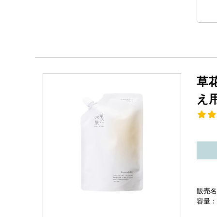
草
え
販売名
容量：