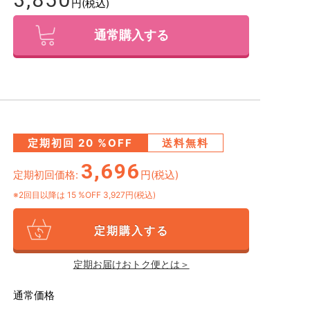
円(税込)
通常購入する
定期初回
20
%OFF
送料無料
3,696
定期初回価格:
円(税込)
※2回目以降は
15
%OFF 3,927円(税込)
定期購入する
定期お届けおトク便とは＞
通常価格