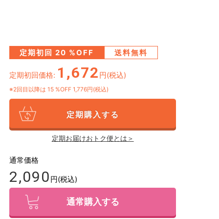
定期初回
20
%OFF
送料無料
1,672
定期初回価格:
円(税込)
※2回目以降は
15
%OFF 1,776円(税込)
定期購入する
定期お届けおトク便とは＞
通常価格
2,090
円(税込)
通常購入する